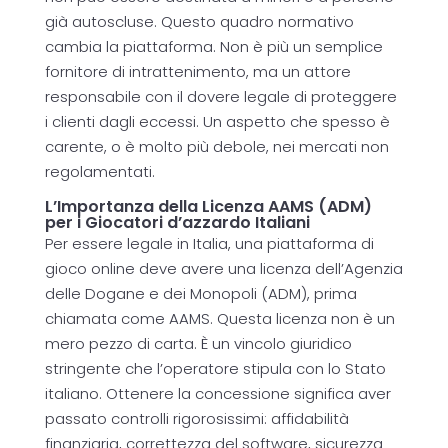
già autoscluse. Questo quadro normativo
cambia la piattaforma. Non è più un semplice
fornitore di intrattenimento, ma un attore
responsabile con il dovere legale di proteggere
i clienti dagli eccessi. Un aspetto che spesso è
carente, o è molto più debole, nei mercati non
regolamentati.
L’Importanza della Licenza AAMS (ADM)
per i Giocatori d’azzardo Italiani
Per essere legale in Italia, una piattaforma di
gioco online deve avere una licenza dell’Agenzia
delle Dogane e dei Monopoli (ADM), prima
chiamata come AAMS. Questa licenza non è un
mero pezzo di carta. È un vincolo giuridico
stringente che l’operatore stipula con lo Stato
italiano. Ottenere la concessione significa aver
passato controlli rigorosissimi: affidabilità
finanziaria, correttezza del software, sicurezza