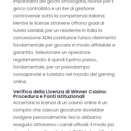
imparzialità dei giochi omologata, risorse per il
gioco controllato e un iter di gestione
controversie sotto la competenza italiana.
Mentre le licenze straniere offrono gradi di
tutela variabili, per un residente in Italia la
concessione ADM costituisce l’unico riferimento
fondamentale per giocare in modo affidabile e
garantito. Selezionare un operatore
regolamentato è quindi il primo passo,
fondamentale, per un passatempo
consapevole e tutelato nel mondo del gaming
online.
Verifica della Licenza di Winner Casino:
Procedura e Fonti Istituzionali
Accertare la licenza di un casinò online è un
compito che ciascun giocatore dovrebbe
svolgere personalmente. Noi lo abbiamo
eseguito attraverso i canali ufficiali. Il modo più