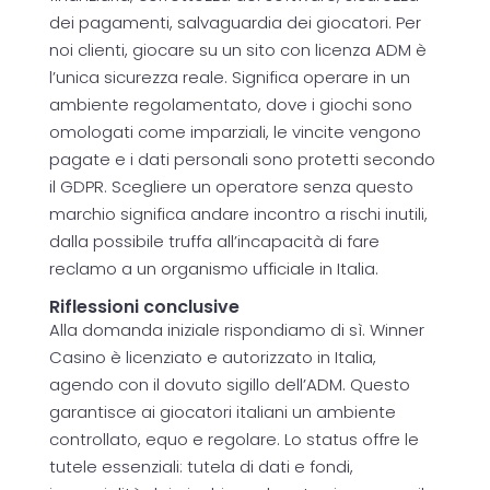
dei pagamenti, salvaguardia dei giocatori. Per
noi clienti, giocare su un sito con licenza ADM è
l’unica sicurezza reale. Significa operare in un
ambiente regolamentato, dove i giochi sono
omologati come imparziali, le vincite vengono
pagate e i dati personali sono protetti secondo
il GDPR. Scegliere un operatore senza questo
marchio significa andare incontro a rischi inutili,
dalla possibile truffa all’incapacità di fare
reclamo a un organismo ufficiale in Italia.
Riflessioni conclusive
Alla domanda iniziale rispondiamo di sì. Winner
Casino è licenziato e autorizzato in Italia,
agendo con il dovuto sigillo dell’ADM. Questo
garantisce ai giocatori italiani un ambiente
controllato, equo e regolare. Lo status offre le
tutele essenziali: tutela di dati e fondi,