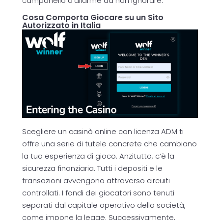
campanello d’allarme da non ignorare.
Cosa Comporta Giocare su un Sito
Autorizzato in Italia
Scegliere un casinò online con licenza ADM ti
offre una serie di tutele concrete che cambiano
la tua esperienza di gioco. Anzitutto, c’è la
sicurezza finanziaria. Tutti i depositi e le
transazioni avvengono attraverso circuiti
controllati. I fondi dei giocatori sono tenuti
separati dal capitale operativo della società,
come impone la legge. Successivamente,