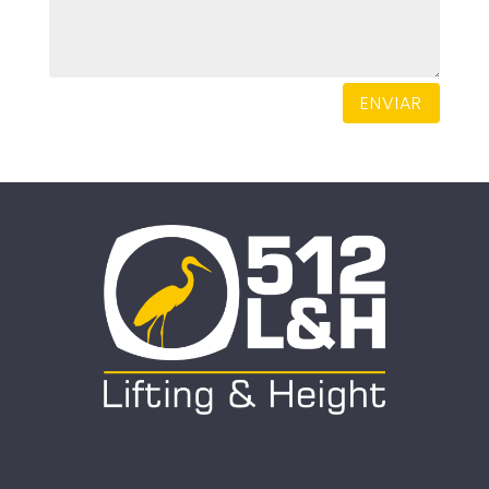
ENVIAR