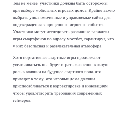
Тем не менее, участники должны быть осторожны
при выборе мобильных игровых домов. Крайне важно
выбрать уполномоченные и управляемые сайты для
подтверждения защищенного игрового события.
Участники могут исследовать различные варианты
игры смартфонов по адресу
мостбет
, гарантируя, что
у них безопасная и развлекательная атмосфера.
Хотя портативные азартные игры продолжают
увеличиваться, она будет играть жизненно важную
роль в влиянии на будущее азартного поля, что
приведет к тому, что игровые дома должны
приспосабливаться к корректировке и инновациям,
чтобы удовлетворить требования современных
геймеров.