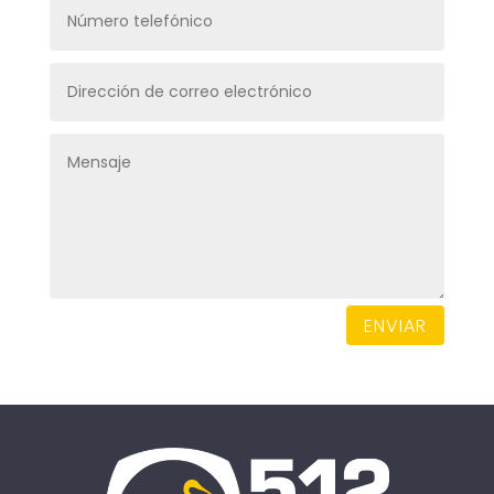
ENVIAR