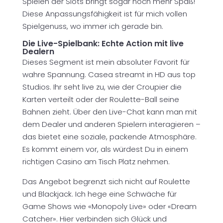
Spielen der Slots bringt sogar noch mehr Spaß!
Diese Anpassungsfähigkeit ist für mich vollen
Spielgenuss, wo immer ich gerade bin.
Die Live-Spielbank: Echte Action mit live
Dealern
Dieses Segment ist mein absoluter Favorit für
wahre Spannung. Casea streamt in HD aus top
Studios. Ihr seht live zu, wie der Croupier die
Karten verteilt oder der Roulette-Ball seine
Bahnen zieht. Über den Live-Chat kann man mit
dem Dealer und anderen Spielern interagieren –
das bietet eine soziale, packende Atmosphäre.
Es kommt einem vor, als würdest Du in einem
richtigen Casino am Tisch Platz nehmen.
Das Angebot begrenzt sich nicht auf Roulette
und Blackjack. Ich hege eine Schwäche für
Game Shows wie «Monopoly Live» oder «Dream
Catcher». Hier verbinden sich Glück und