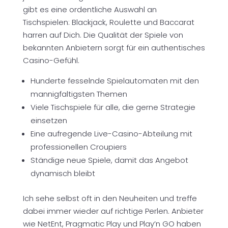
gibt es eine ordentliche Auswahl an
Tischspielen: Blackjack, Roulette und Baccarat
harren auf Dich. Die Qualität der Spiele von
bekannten Anbietern sorgt für ein authentisches
Casino-Gefühl.
Hunderte fesselnde Spielautomaten mit den
mannigfaltigsten Themen
Viele Tischspiele für alle, die gerne Strategie
einsetzen
Eine aufregende Live-Casino-Abteilung mit
professionellen Croupiers
Ständige neue Spiele, damit das Angebot
dynamisch bleibt
Ich sehe selbst oft in den Neuheiten und treffe
dabei immer wieder auf richtige Perlen. Anbieter
wie NetEnt, Pragmatic Play und Play’n GO haben