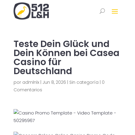
Teste Dein Glück und
Dein Können bei Casea
Casino für
Deutschland
por
admlnlx
|
Jun 8, 2026
|
Sin categoría
|
0
Comentarios