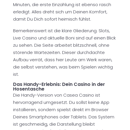
Minuten, die erste Einzahlung ist ebenso rasch
erledigt. Alles dreht sich um Deinen Komfort,
damit Du Dich sofort heimisch fühlst.
Bemerkenswert ist die klare Gliederung. Slots,
Live Casino und aktuelle Boni sind auf einen Blick
zu sehen. Die Seite arbeitet blitzschnell, ohne
störende Wartezeiten. Dieser durchdachte
Aufbau verrät, dass hier Leute am Werk waren,
die selbst verstehen, was beim Spielen wichtig
ist.
Das Handy-Erlebnis: Dein Casino in der
Hosentasche
Die Handy-Version von Casea Casino ist
hervorragend umgesetzt. Du sollst keine App
installieren, sondern spielst direkt im Browser
Deines Smartphones oder Tablets. Das System
ist geschmeidig, die Darstellung bleibt