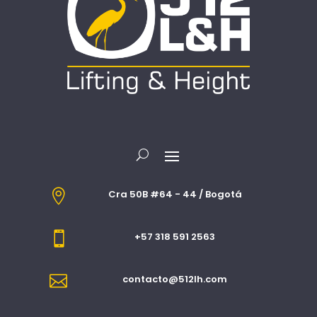

Cra 50B #64 - 44 / Bogotá

+57 318 591 2563

contacto@512lh.com