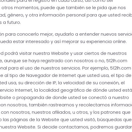
onales para el registro en cada curso, así como ser
n otros momentos, puede que también se le pida que nos
ad, género, y otra información personal para que usted reci
 a futuro.
ón para conocerlo mejor, ayudarlo a entender nuevos servici
ueda estar interesado y así mejorar su experiencia online.
d podrá visitar nuestra Website y usar ciertos de nuestros
, aunque se haya registrado con nosotros o no, 512lh.com
al para el uso de nuestros servicios. Por ejemplo, 512lh.com
 al tipo de Navegador de Internet que usted usa, el tipo de
 usa, su dirección de IP, la velocidad de su conexión, el
vicio Internet, la localidad geográfica de dónde usted est
Website o propaganda de donde usted se conectó a nuestro
 con nosotros, también rastreamos y recolectamos informac
on nosotros, nuestros afiliados, u otros, y los patrones que
o las páginas de la Website que usted visitó, búsquedas que
 nuestra Website. Si decide contactarnos, podremos guardar