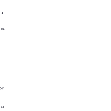
ba
os,
á
ión
 un