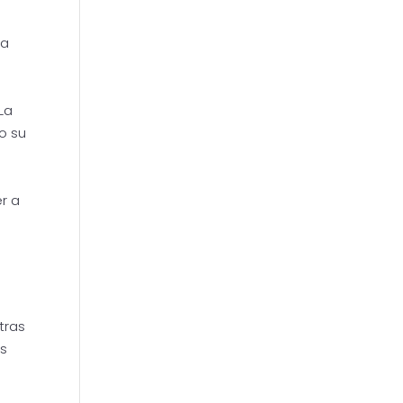
sa
La
o su
r a
tras
os