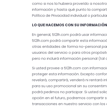
como si nos la hubiera proveído a nosotr
información y hasta qué punto la compar
Política de Privacidad individual o particular
LO QUE HACEMOS CON SU INFORMACIÓ
En general, 512lh.com podrá usar informaci
512lh.com podrá compartir esta informació
otras entidades de forma no-personal par
usuarios del servicio o para otros propósit
pero no incluirá información personal (tal
Si usted provee a 512lh.com con informa
proteger esta información. Excepto confor
revelará, compartirá, venderá ni rentará 
para su uso promocional sin su consentim
podrá pedirnos no participar. Si usted soli
opción en el futuro, podremos compartir s
transacciones en nuestro servicio con los 