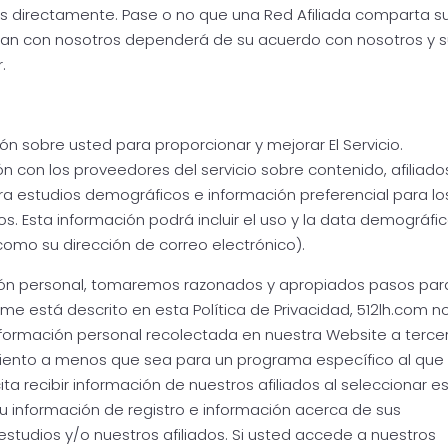
os directamente. Pase o no que una Red Afiliada comparta s
tan con nosotros dependerá de su acuerdo con nosotros y 
.
N
ón sobre usted para proporcionar y mejorar El Servicio.
n con los proveedores del servicio sobre contenido, afiliado
a estudios demográficos e información preferencial para lo
os. Esta información podrá incluir el uso y la data demográfic
 como su dirección de correo electrónico).
ción personal, tomaremos razonados y apropiados pasos par
me está descrito en esta Política de Privacidad, 512lh.com n
información personal recolectada en nuestra Website a terce
iento a menos que sea para un programa específico al que 
cita recibir información de nuestros afiliados al seleccionar e
u información de registro e información acerca de sus
estudios y/o nuestros afiliados. Si usted accede a nuestros