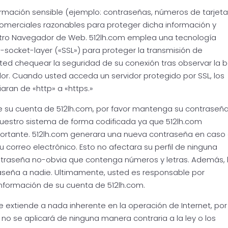
ormación sensible (ejemplo: contraseñas, números de tarjet
comerciales razonables para proteger dicha información y
tro Navegador de Web. 512lh.com emplea una tecnología
-socket-layer («SSL») para proteger la transmisión de
ted chequear la seguridad de su conexión tras observar la b
r. Cuando usted acceda un servidor protegido por SSL, los
aran de «http» a «https.»
de su cuenta de 512lh.com, por favor mantenga su contraseñ
uestro sistema de forma codificada ya que 512lh.com
ortante. 512lh.com generara una nueva contraseña en caso
su correo electrónico. Esto no afectara su perfil de ninguna
traseña no-obvia que contenga números y letras. Además, 
seña a nadie. Ultimamente, usted es responsable por
nformación de su cuenta de 512lh.com.
se extiende a nada inherente en la operación de Internet, por
y no se aplicará de ninguna manera contraria a la ley o los