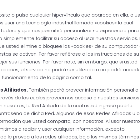
ite o pulsa cualquier hipervínculo que aparece en ella, o u
 usar una tecnología industrial llamada «cookies» la cual
adora y que nos permitirá personalizar su experiencia para
o simplemente facilitar su acceso al usar nuestros servicios. 
e usted elimine o bloquee las «cookies» de su computador 
tas se activen. Por favor refiérase a las instrucciones de su
r sus funciones. Por favor note, sin embargo, que si usted
ookies, el servicio no podrá ser utilizado o no podrá accede
l funcionamiento de la página como tal.
 Afiliados.
También podrá proveer información personal a
 través de las cuales proveemos acceso a nuestros servicios
n nosotros, la Red Afiliada de la cual usted ingresó podría
ntraseña de dicha Red. Algunas de esas Redes Afiliadas u o
formación que usted comparta, con nosotros. Al usar nuestr
itirnos a recibir y usar cualquier información, excepto
ed le provea a las redes afiliadas, bajo los mismos términos