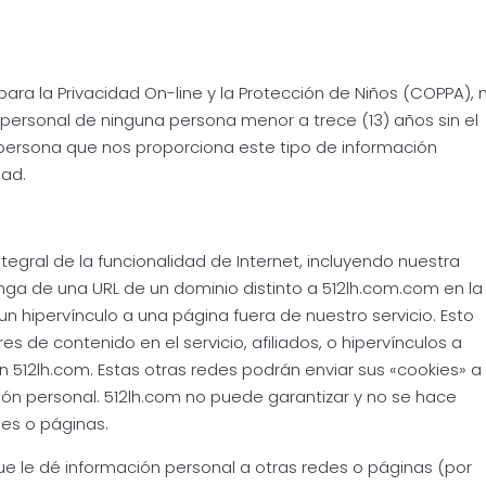
ara la Privacidad On-line y la Protección de Niños (COPPA), 
ersonal de ninguna persona menor a trece (13) años sin el
persona que nos proporciona este tipo de información
dad.
tegral de la funcionalidad de Internet, incluyendo nuestra
nga de una URL de un dominio distinto a 512lh.com.com en la
n hipervínculo a una página fuera de nuestro servicio. Esto
s de contenido en el servicio, afiliados, o hipervínculos a
 512lh.com. Estas otras redes podrán enviar sus «cookies» a
ción personal. 512lh.com no puede garantizar y no se hace
des o páginas.
e le dé información personal a otras redes o páginas (por