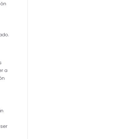
ión
iado.
s
er a
ión
in
 ser