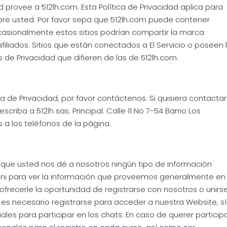
provee a 512lh.com. Esta Política de Privacidad aplica para
re usted. Por favor sepa que 512lh.com puede contener
 ocasionalmente estos sitios podrían compartir la marca
iliados. Sitios que están conectados a El Servicio o poseen 
 de Privacidad que difieren de las de 512lh.com.
ca de Privacidad, por favor contáctenos. Si quisiera contactar
criba a 512lh sas. Principal: Calle 11 No 7-54 Barrio Los
s
a los teléfonos de la página.
 que usted nos dé a nosotros ningún tipo de información
 ni para ver la información que proveemos generalmente en
recerle la oportunidad de registrarse con nosotros o unirs
 es necesario registrarse para acceder a nuestra Website, sí
les para participar en los chats. En caso de querer particip