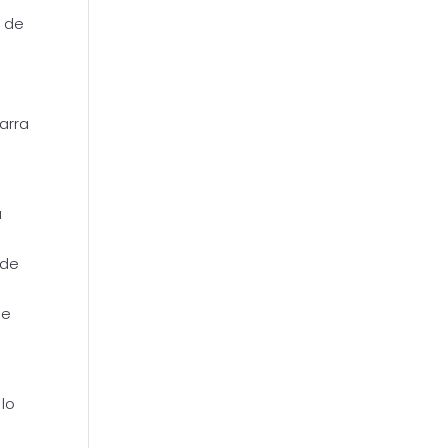
a de
arra
a
 de
le
 lo