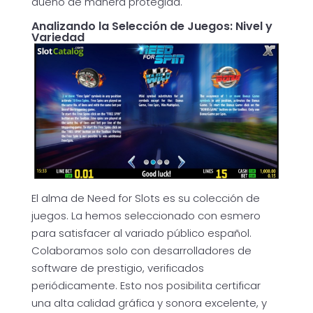
dueño de manera protegida.
Analizando la Selección de Juegos: Nivel y
Variedad
El alma de Need for Slots es su colección de
juegos. La hemos seleccionado con esmero
para satisfacer al variado público español.
Colaboramos solo con desarrolladores de
software de prestigio, verificados
periódicamente. Esto nos posibilita certificar
una alta calidad gráfica y sonora excelente, y