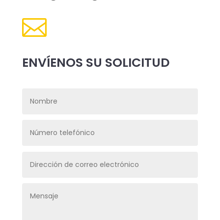

ENVÍENOS SU SOLICITUD