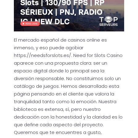
El mercado español de casinos online es
inmenso, y eso puede agobiar
https://needsforslots.es/
. Need for Slots Casino
aparece con una propuesta clara: ser un
espacio digital donde lo principal sea la
diversión responsable. No constituimos solo un
catálogo de juegos. Hemos desarrollado esta
página pensando en el cliente que valora la
tranquilidad tanto como la emoción. Nuestra
biblioteca es extensa, sí, pero nuestro
dedicación con la honestidad y la claridad es lo
que define cada aspecto del proyecto.
Queremos que te encuentres a gusto,