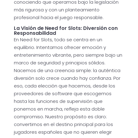
conociendo que operamos bajo la legislación
más rigurosa y con un planteamiento
profesional hacia el juego responsable.
La Visión de Need for Slots: Diversión con
Responsabilidad
En Need for Slots, todo se centra en un
equilibrio. Intentamos ofrecer emoción y
entretenimiento vibrante, pero siempre bajo un
marco de seguridad y principios sólidos.
Nacemos de una creencia simple: la auténtica
diversión solo crece cuando hay confianza. Por
eso, cada elección que hacemos, desde los
proveedores de software que escogemos
hasta las funciones de supervisión que
ponemos en marcha, refleja esta doble
compromiso. Nuestro propósito es claro:
convertirnos en el destino principal para los
jugadores españoles que no quieren elegir