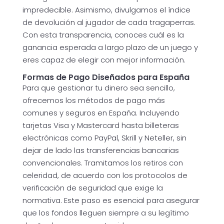
impredecible. Asimismo, divulgamos el índice
de devolución al jugador de cada tragaperras.
Con esta transparencia, conoces cuál es la
ganancia esperada a largo plazo de un juego y
eres capaz de elegir con mejor información.
Formas de Pago Diseñados para España
Para que gestionar tu dinero sea sencillo,
ofrecemos los métodos de pago más
comunes y seguros en España. Incluyendo
tarjetas Visa y Mastercard hasta billeteras
electrónicas como PayPal, Skrill y Neteller, sin
dejar de lado las transferencias bancarias
convencionales. Tramitamos los retiros con
celeridad, de acuerdo con los protocolos de
verificación de seguridad que exige la
normativa. Este paso es esencial para asegurar
que los fondos lleguen siempre a su legítimo