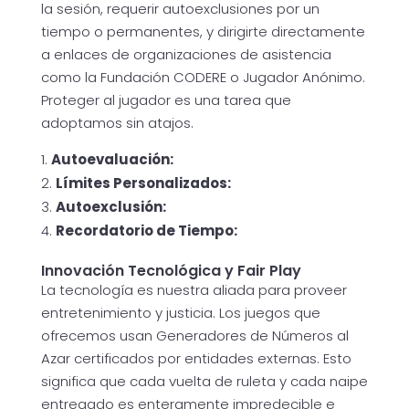
la sesión, requerir autoexclusiones por un
tiempo o permanentes, y dirigirte directamente
a enlaces de organizaciones de asistencia
como la Fundación CODERE o Jugador Anónimo.
Proteger al jugador es una tarea que
adoptamos sin atajos.
Autoevaluación:
Límites Personalizados:
Autoexclusión:
Recordatorio de Tiempo:
Innovación Tecnológica y Fair Play
La tecnología es nuestra aliada para proveer
entretenimiento y justicia. Los juegos que
ofrecemos usan Generadores de Números al
Azar certificados por entidades externas. Esto
significa que cada vuelta de ruleta y cada naipe
entregado es enteramente impredecible e