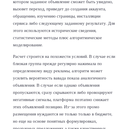
котором заданное объявление сможет быть увидено,
вызовет переход, приведет до создания аккаунта,
обращению, изучению страницы, инсталляции
сервиса либо следующему заданному результату. Для
этого используются исторические сведения,
статистические методы плюс алгоритмическое
моделирование.
Расчет строится на похожести условий. В случае если
близкая группа прежде регулярно нажимала по
определенному виду рекламы, алгоритм может
усилить вероятность вавада показа аналогичного
объявления. В случае если однако объявления
пропускаются, сразу скрываются либо провоцируют
негативные сигналы, платформа поэтапно снижает
этих объявлений позицию. Из-за этого промо
размещения нуждаются не только только в бюджете,
но еще на основе понятных формулировках,
прозрачных предложениях а также качественных