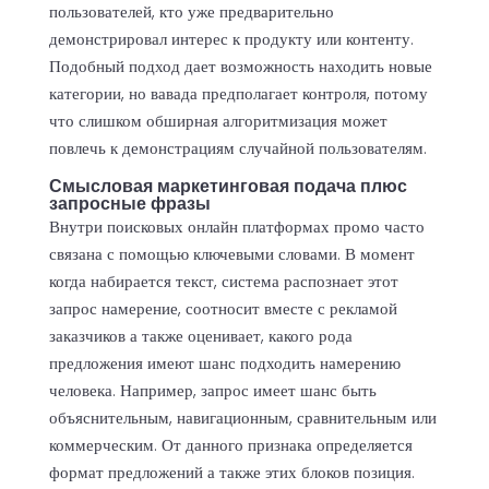
пользователей, кто уже предварительно
демонстрировал интерес к продукту или контенту.
Подобный подход дает возможность находить новые
категории, но вавада предполагает контроля, потому
что слишком обширная алгоритмизация может
повлечь к демонстрациям случайной пользователям.
Смысловая маркетинговая подача плюс
запросные фразы
Внутри поисковых онлайн платформах промо часто
связана с помощью ключевыми словами. В момент
когда набирается текст, система распознает этот
запрос намерение, соотносит вместе с рекламой
заказчиков а также оценивает, какого рода
предложения имеют шанс подходить намерению
человека. Например, запрос имеет шанс быть
объяснительным, навигационным, сравнительным или
коммерческим. От данного признака определяется
формат предложений а также этих блоков позиция.