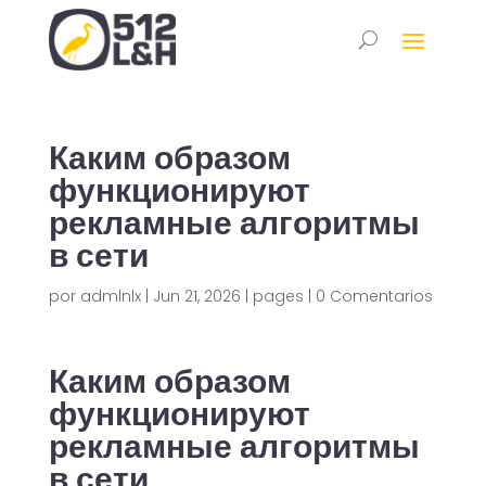
Каким образом
функционируют
рекламные алгоритмы
в сети
por
admlnlx
|
Jun 21, 2026
|
pages
|
0 Comentarios
Каким образом
функционируют
рекламные алгоритмы
в сети