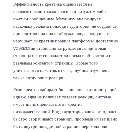
Эффективность креатива оценивается не
исключительно только красивым визуалом либо
сжатым сообщением. Механизм анализирует,
насколько реклама подходит аудитории, не создает ли
приводит ли она она в заблуждение, не нарушает
нарушает ли креатив правила платформы, достаточно
vavada ли стабильно загружается лендинговая
страница плюс совпадает ли посыл в объявлении с
реальным контентом страницы. Кроме того
учитываются нажатия, отказы, глубина изучения а
также следующие реакции.
Если креатив набирает большое число демонстраций,
однако едва не получает создает реакции, система
имеет шанс оценивать этот креатив
низкокачественной. Когда аудитория кликают, однако
быстро сворачивают страницу, проблема имеет шанс
быть внутри посадочной странице перехода или