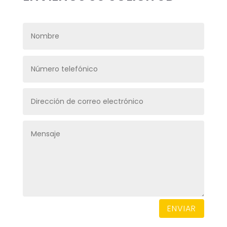
ENVIAR