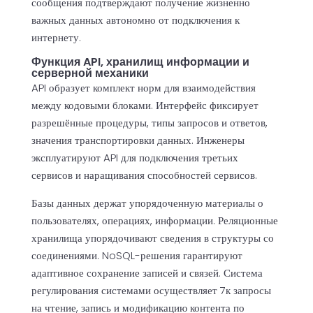
сообщения подтверждают получение жизненно
важных данных автономно от подключения к
интернету.
Функция API, хранилищ информации и
серверной механики
API образует комплект норм для взаимодействия
между кодовыми блоками. Интерфейс фиксирует
разрешённые процедуры, типы запросов и ответов,
значения транспортировки данных. Инженеры
эксплуатируют API для подключения третьих
сервисов и наращивания способностей сервисов.
Базы данных держат упорядоченную материалы о
пользователях, операциях, информации. Реляционные
хранилища упорядочивают сведения в структуры со
соединениями. NoSQL-решения гарантируют
адаптивное сохранение записей и связей. Система
регулирования системами осуществляет 7к запросы
на чтение, запись и модификацию контента по