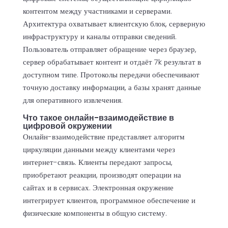
контентом между участниками и серверами.
Архитектура охватывает клиентскую блок, серверную
инфраструктуру и каналы отправки сведений.
Пользователь отправляет обращение через браузер,
сервер обрабатывает контент и отдаёт
7k
результат в
доступном типе. Протоколы передачи обеспечивают
точную доставку информации, а базы хранят данные
для оперативного извлечения.
Что такое онлайн-взаимодействие в
цифровой окружении
Онлайн-взаимодействие представляет алгоритм
циркуляции данными между клиентами через
интернет-связь. Клиенты передают запросы,
приобретают реакции, производят операции на
сайтах и в сервисах. Электронная окружение
интегрирует клиентов, программное обеспечение и
физические компоненты в общую систему.