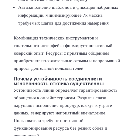
Автозаполнение шаблонов и фиксация набранных
информации, минимизирующее 7к массив
требуемых шагов для достижения намерения
Комбинация технических инструментов и
тщательного интерфейса формирует позитивный
юзерский опыт. Ресурсы с приятным общением
приобретают положительные отзывы и непрерывный
прирост деятельной пользователей.
Почему устойчивость соединения и
мгновенность отклика существенны
Устойчивость линии определяет гарантированность
обращения к онлайн-сервисам. Разрывы связи
нарушают исполнение процедур, влекут к утрате
данных, генерируют неприятный впечатление.
Пользователи требуют постоянной
функционирования ресурса без резких сбоев и
неточностей.