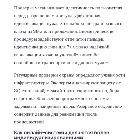
Проверка устанавливает идентичность пользователя
перед разрешением доступа. Двухэтапная
идентификация нуждается набора шифра и разового
ключа из SMS или приложения. Биометрические
процедуры задействуют отпечатки пальцев,
идентификацию лица для 7k casino надёжной
верификации хозяина учётной-записи без
способности транспортировки данных чужим.
Регулярные проверки охраны определяют уязвимости
инфраструктуры. Эксперты анализируют защиту от
SQL-инъекций, межсайтового скриптинга, подбора
секретов. Обновления программного системы
заделывают найденные дыры. Резервное сохранение
содержит данные для реанимации после
происшествий.
Как онлайн-системы делаются более
индивидуализированными