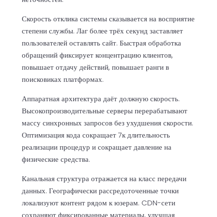
Скорость отклика системы сказывается на восприятие
степени службы. Лаг более трёх секунд заставляет
пользователей оставлять сайт. Быстрая обработка
обращений фиксирует концентрацию клиентов,
повышает отдачу действий, повышает ранги в
поисковиках платформах.
Аппаратная архитектура даёт должную скорость.
Высокопроизводительные серверы перерабатывают
массу синхронных запросов без ухудшения скорости.
Оптимизация кода сокращает 7к длительность
реализации процедур и сокращает давление на
физические средства.
Канальная структура отражается на класс передачи
данных. Географически рассредоточенные точки
локализуют контент рядом к юзерам. CDN-сети
сохраняют фиксированные материалы, улучшая