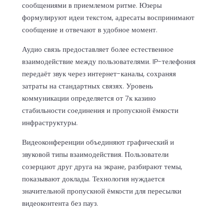
сообщениями в приемлемом ритме. Юзеры
формулируют идеи текстом, адресаты воспринимают
сообщение и отвечают в удобное момент.
Аудио связь предоставляет более естественное
взаимодействие между пользователями. IP-телефония
передаёт звук через интернет-каналы, сохраняя
затраты на стандартных связях. Уровень
коммуникации определяется от 7к казино
стабильности соединения и пропускной ёмкости
инфраструктуры.
Видеоконференции объединяют графический и
звуковой типы взаимодействия. Пользователи
созерцают друг друга на экране, разбирают темы,
показывают доклады. Технология нуждается
значительной пропускной ёмкости для пересылки
видеоконтента без пауз.