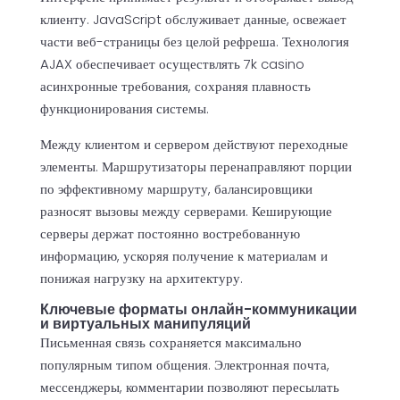
клиенту. JavaScript обслуживает данные, освежает
части веб-страницы без целой рефреша. Технология
AJAX обеспечивает осуществлять 7k casino
асинхронные требования, сохраняя плавность
функционирования системы.
Между клиентом и сервером действуют переходные
элементы. Маршрутизаторы перенаправляют порции
по эффективному маршруту, балансировщики
разносят вызовы между серверами. Кеширующие
серверы держат постоянно востребованную
информацию, ускоряя получение к материалам и
понижая нагрузку на архитектуру.
Ключевые форматы онлайн-коммуникации
и виртуальных манипуляций
Письменная связь сохраняется максимально
популярным типом общения. Электронная почта,
мессенджеры, комментарии позволяют пересылать