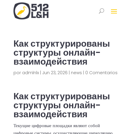
Как структурированы
структуры онлайн-
взаимодействия
por
admlnlx
|
Jun 23, 2026
|
news
|
0 Comentarios
Как структурированы
структуры онлайн-
взаимодействия
Текущие цифровые площадки являют собой
цифровые системы, осуществляющие циркуляцию