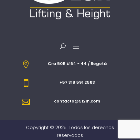

Cra 50B #64 - 44 / Bogotá

+57 318 591 2563

contacto@512lh.com
Copyright © 2025. Todos los derechos
reservados