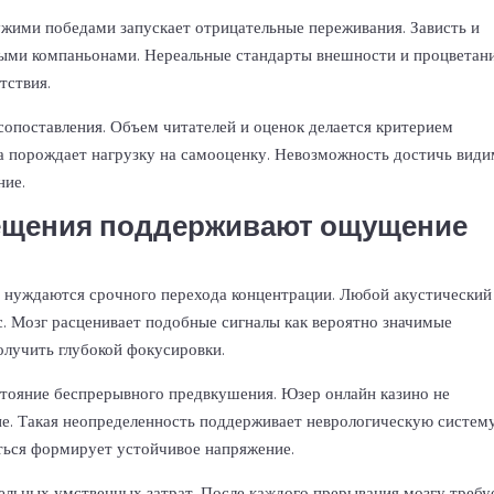
жими победами запускает отрицательные переживания. Зависть и
ыми компаньонами. Нереальные стандарты внешности и процветан
тствия.
опоставления. Объем читателей и оценок делается критерием
а порождает нагрузку на самооценку. Невозможность достичь вид
ние.
ещения поддерживают ощущение
 нуждаются срочного перехода концентрации. Любой акустический
с. Мозг расценивает подобные сигналы как вероятно значимые
олучить глубокой фокусировки.
стояние беспрерывного предвкушения. Юзер онлайн казино не
е. Такая неопределенность поддерживает неврологическую систему
ться формирует устойчивое напряжение.
тельных умственных затрат. После каждого прерывания мозгу требу