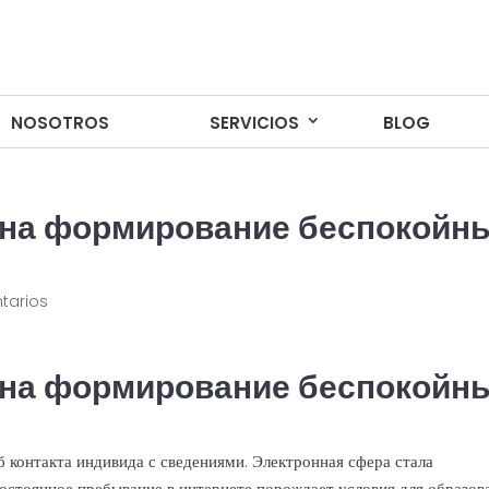
NOSOTROS
NOSOTROS
SERVICIOS
SERVICIOS
BLOG
BLOG
т на формирование беспокойн
tarios
т на формирование беспокойн
 контакта индивида с сведениями. Электронная сфера стала
остоянное пребывание в интернете порождает условия для образов