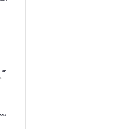
ние
ля
асов