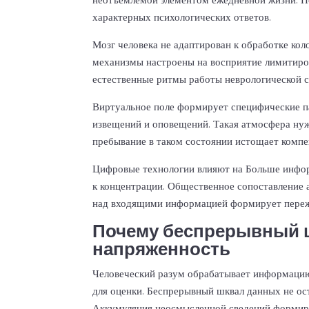
характерных психологических ответов.
Мозг человека не адаптирован к обработке ко
механизмы настроены на восприятие лимитиров
естественные ритмы работы неврологической 
Виртуальное поле формирует специфические п
извещений и оповещений. Такая атмосфера нуж
пребывание в таком состоянии истощает комп
Цифровые технологии влияют на
Больше инфо
к концентрации. Общественное сопоставление 
над входящими информацией формирует переж
Почему беспрерывный ш
напряженность
Человеческий разум обрабатывает информацию
для оценки. Беспрерывный шквал данных не о
Аккумуляция неосмысленной сведений формиру