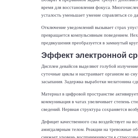
время для восстановления фокуса. Многочисл
усталость уменьшает умение справляться со д
Отключение уведомлений вызывает страх упуст
превращается компульсивным поведением. Нехв
предвкушения преобразуется в замкнутый круг
Эффект электронной ср
Дисплеи девайсов выделяют голубой излучение
суточные циклы и настраивает организм ко сн
засыпания. Задержка выработки мелатонина сдв
Материал в цифровой пространстве активирует
коммуникация в чатах увеличивает степень ст
сведений. Нервная структура сохраняется возб
Дефицит качественного сна воздействует на во
амигдалярным телом. Реакции на тревожные об
снижает уровень восприимчивости к стрессов