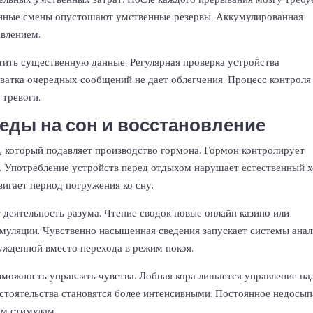
енные смены опустошают умственные резервы. Аккумулированная
авлением.
ить существенную данные. Регулярная проверка устройства
атка очередных сообщений не дает облегчения. Процесс контроля
 тревоги.
еды на сон и восстановление
, который подавляет производство гормона. Гормон контролирует
у. Употребление устройств перед отдыхом нарушает естественный 
игает период погружения ко сну.
 деятельность разума. Чтение сводок новые онлайн казино или
имуляции. Чувственно насыщенная сведения запускает системы анал
ужденной вместо перехода в режим покоя.
зможность управлять чувства. Лобная кора лишается управление на
стоятельства становятся более интенсивными. Постоянное недосы
ым стимулам.