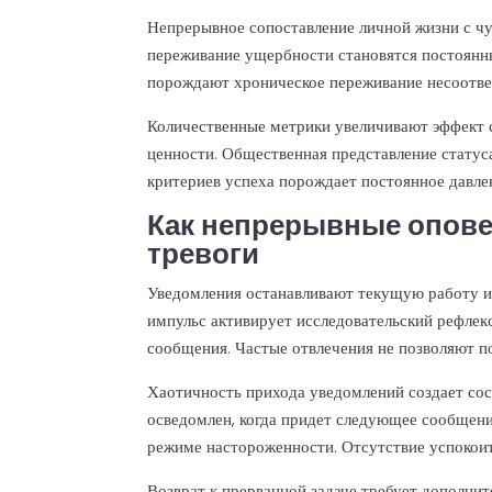
Непрерывное сопоставление личной жизни с чу
переживание ущербности становятся постоянн
порождают хроническое переживание несоотве
Количественные метрики увеличивают эффект с
ценности. Общественная представление статус
критериев успеха порождает постоянное давле
Как непрерывные опов
тревоги
Уведомления останавливают текущую работу и
импульс активирует исследовательский рефлек
сообщения. Частые отвлечения не позволяют п
Хаотичность прихода уведомлений создает со
осведомлен, когда придет следующее сообщени
режиме настороженности. Отсутствие успокои
Возврат к прерванной задаче требует дополни