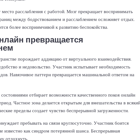
т место расслабления с работой. Мозг прекращает воспринимать
 границ между бодрствованием и расслаблением осложняет отдых.
ится более восприимчивой к развитию беспокойства.
онлайн превращается
нем
ранстве порождает аддикцию от виртуального взаимодействия.
удобство и недовольство. Участник испытывает необходимость
одов. Навязчивое паттерн превращается машинальной ответом на
 состояниями отбирает возможности качественного покоя онлайн
ериод. Частное зона делается открытым для вмешательства в всяки
еские пределы создает чувство беспрерывной загруженности.
инуждает пребывать на связи круглосуточно. Участник боится
ие известно как синдром потерянной шанса. Беспрерывная
му отдохнуть.