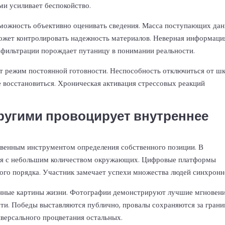
ми усиливает беспокойство.
можность объективно оценивать сведения. Масса поступающих да
может контролировать надежность материалов. Неверная информаци
а фильтрации порождает путаницу в понимании реальности.
 режим постоянной готовности. Неспособность отключиться от шк
е восстановиться. Хроническая активация стрессовых реакций
другими провоцирует внутреннее
твенным инструментом определения собственного позиции. В
ебя с небольшим количеством окружающих. Цифровые платформы
ного порядка. Участник замечает успехи множества людей синхронн
анные картины жизни. Фотографии демонстрируют лучшие мгновен
сти. Победы выставляются публично, провалы сохраняются за грани
версального процветания остальных.