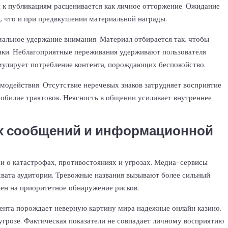
и к публикациям расценивается как личное отторжение. Ожидание
, что и при предвкушении материальной награды.
альное удержание внимания. Материал отбирается так, чтобы
ики. Неблагоприятные переживания удерживают пользователя
мулирует потребление контента, порождающих беспокойство.
модействия. Отсутствие неречевых знаков затрудняет восприятие
 обилие трактовок. Неясность в общении усиливает внутреннее
х сообщений и информационной
 о катастрофах, противостояниях и угрозах. Медиа-сервисы
хвата аудитории. Тревожные названия вызывают более сильный
оен на приоритетное обнаружение рисков.
ента порождает неверную картину мира надежные онлайн казино.
угрозе. Фактическая показатели не совпадает личному восприятию