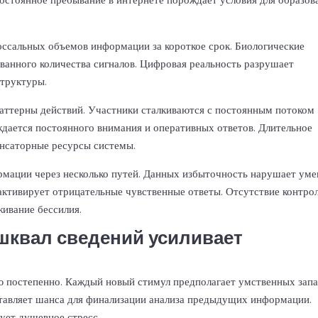
лоссальных объемов информации за короткое срок. Биологические
анного количества сигналов. Цифровая реальность разрушает
структуры.
аттерны действий. Участники сталкиваются с постоянным потоком
дается постоянного внимания и оперативных ответов. Длительное
енсаторные ресурсы системы.
рмации
через несколько путей. Данных избыточность нарушает уме
активирует отрицательные чувственные ответы. Отсутствие контро
ивание бессилия.
квал сведений усиливает
 постепенно. Каждый новый стимул предполагает умственных зап
ставляет шанса для финализации анализа предыдущих информации.
ет душевное стресс.