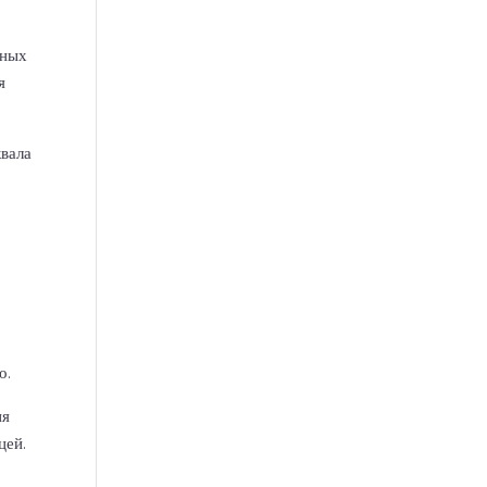
нных
я
вала
о.
ия
цей.