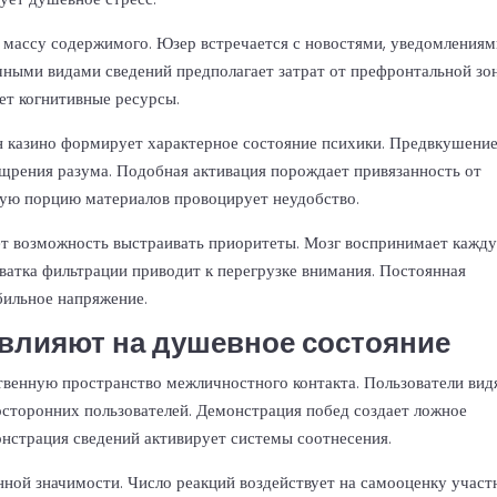
 массу содержимого. Юзер встречается с новостями, уведомлениям
ными видами сведений предполагает затрат от префронтальной зо
ет когнитивные ресурсы.
 казино формирует характерное состояние психики. Предвкушени
щрения разума. Подобная активация порождает привязанность от
вую порцию материалов провоцирует неудобство.
т возможность выстраивать приоритеты. Мозг воспринимает кажд
ватка фильтрации приводит к перегрузке внимания. Постоянная
бильное напряжение.
 влияют на душевное состояние
венную пространство межличностного контакта. Пользователи вид
сторонних пользователей. Демонстрация побед создает ложное
онстрация сведений активирует системы соотнесения.
ной значимости. Число реакций воздействует на самооценку участ