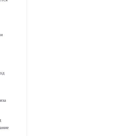
 и
ход
иза
д
пание