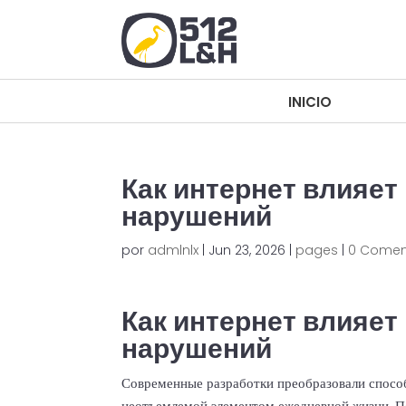
INICIO
INICIO
Как интернет влияе
нарушений
por
admlnlx
|
Jun 23, 2026
|
pages
|
0 Comen
Как интернет влияе
нарушений
Современные разработки преобразовали способ
неотъемлемой элементом ежедневной жизни. П