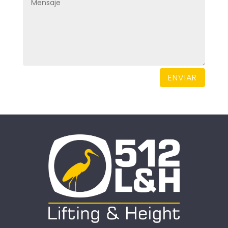
ENVIAR