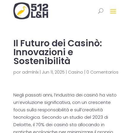
Il Futuro dei Casinò:
Innovazioni e
Sostenibilità
por
admlnlx
|
Jun 11, 2025
|
Casino
|
0 Comentarios
Negli passati anni, l’industria dei casinò ha visto
un’evoluzione significativa, con un crescente
focus sulla responsabilità e sull’creatività
tecnologica. Secondo un studio del 2023 di
Deloitte, il 70% dei casinò sta allocando in
pratiche ecologiche per minimizzare il proprio