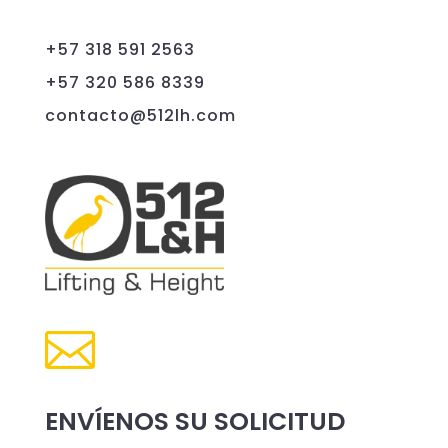
+57 318 591 2563
+57 320 586 8339
contacto@512lh.com

ENVÍENOS SU SOLICITUD