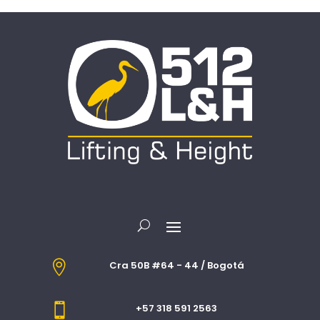

Cra 50B #64 - 44 / Bogotá

+57 318 591 2563