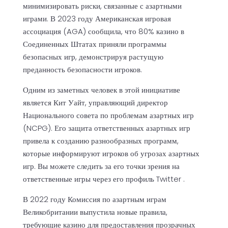
минимизировать риски, связанные с азартными
играми. В 2023 году Американская игровая
ассоциация (AGA) сообщила, что 80% казино в
Соединенных Штатах приняли программы
безопасных игр, демонстрируя растущую
преданность безопасности игроков.
Одним из заметных человек в этой инициативе
является Кит Уайт, управляющий директор
Национального совета по проблемам азартных игр
(NCPG). Его защита ответственных азартных игр
привела к созданию разнообразных программ,
которые информируют игроков об угрозах азартных
игр. Вы можете следить за его точки зрения на
ответственные игры через его
профиль Twitter
.
В 2022 году Комиссия по азартным играм
Великобритании выпустила новые правила,
требующие казино для предоставления прозрачных