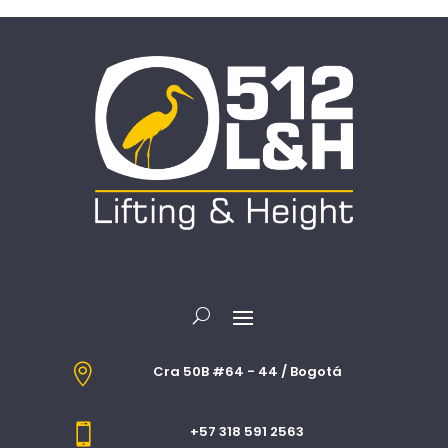

Cra 50B #64 - 44 / Bogotá

+57 318 591 2563