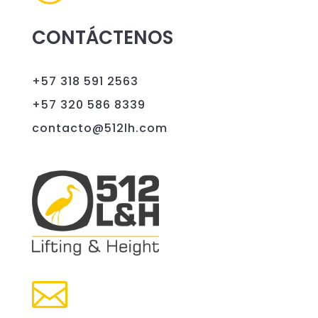
CONTÁCTENOS
+57 318 591 2563
+57 320 586 8339
contacto@512lh.com
