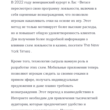
В 2022 году венецианский курорт в Лас -Вегасе
пересмотрел свою программу лояльности, включив в
себя оцененные вознаграждения, что позволило
игрокам накапливать очки на основе их игр. Этот
метод не только мотивирует более высокие расходы,
но и повышает общую удовлетворенность клиентов.
Для получения более подробной информации о
влиянии схем лояльности в казино, посетите
The New
York Times
.
Кроме того, технология сыграла важную роль в
разработке этих схем. Мобильные приложения теперь
позволяют игрокам следить за своими очками в
прямом эфире, получать индивидуальные
предложения и даже плавно требовать
вознаграждения. Этот переход к взаимодействию в
Интернете необходим для привлечения тысячелетней
аудитории, которые предпочитают удобство и