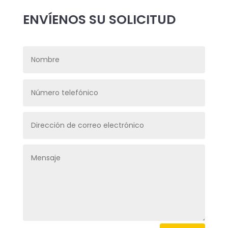
ENVÍENOS SU SOLICITUD