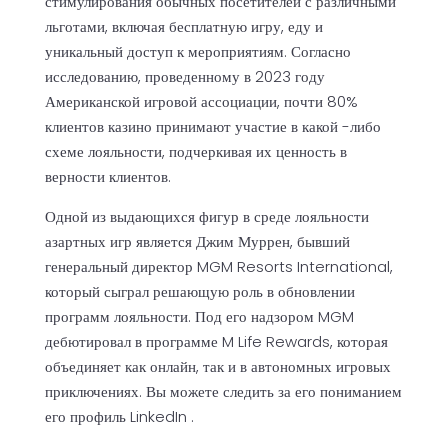
стимулирования обычных посетителей с различными
льготами, включая бесплатную игру, еду и
уникальный доступ к мероприятиям. Согласно
исследованию, проведенному в 2023 году
Американской игровой ассоциации, почти 80%
клиентов казино принимают участие в какой -либо
схеме лояльности, подчеркивая их ценность в
верности клиентов.
Одной из выдающихся фигур в среде лояльности
азартных игр является Джим Муррен, бывший
генеральный директор MGM Resorts International,
который сыграл решающую роль в обновлении
программ лояльности. Под его надзором MGM
дебютировал в программе M Life Rewards, которая
объединяет как онлайн, так и в автономных игровых
приключениях. Вы можете следить за его пониманием
его
профиль LinkedIn
.