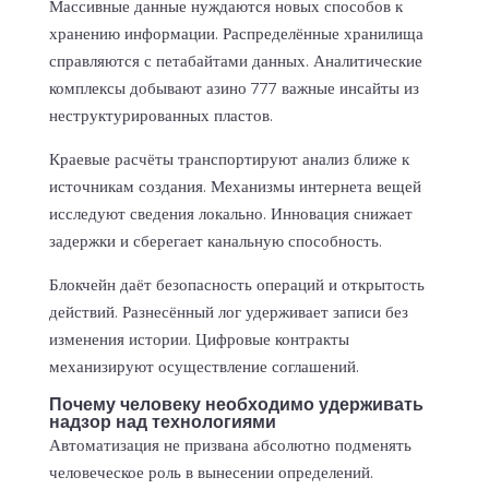
Массивные данные нуждаются новых способов к
хранению информации. Распределённые хранилища
справляются с петабайтами данных. Аналитические
комплексы добывают азино 777 важные инсайты из
неструктурированных пластов.
Краевые расчёты транспортируют анализ ближе к
источникам создания. Механизмы интернета вещей
исследуют сведения локально. Инновация снижает
задержки и сберегает канальную способность.
Блокчейн даёт безопасность операций и открытость
действий. Разнесённый лог удерживает записи без
изменения истории. Цифровые контракты
механизируют осуществление соглашений.
Почему человеку необходимо удерживать
надзор над технологиями
Автоматизация не призвана абсолютно подменять
человеческое роль в вынесении определений.