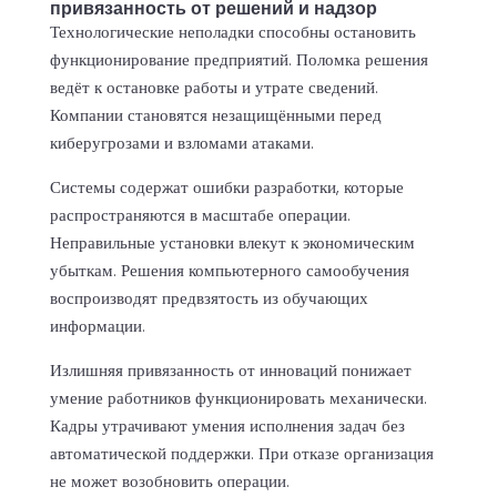
привязанность от решений и надзор
Технологические неполадки способны остановить
функционирование предприятий. Поломка решения
ведёт к остановке работы и утрате сведений.
Компании становятся незащищёнными перед
киберугрозами и взломами атаками.
Системы содержат ошибки разработки, которые
распространяются в масштабе операции.
Неправильные установки влекут к экономическим
убыткам. Решения компьютерного самообучения
воспроизводят предвзятость из обучающих
информации.
Излишняя привязанность от инноваций понижает
умение работников функционировать механически.
Кадры утрачивают умения исполнения задач без
автоматической поддержки. При отказе организация
не может возобновить операции.