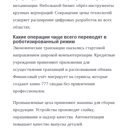
механизации. Небольшой бизнес обрёл инструменты
крупных корпораций. Сокращение цены технологий
ускоряет расширение цифровых разработок во всех
областях.
Какие операции чаще всего переводят в
роботизированный режим
Экономические транзакции оказались стартовой
направлением широкой компьютеризации. Кредитные
учреждения применяют приложения для
осуществления транзакций и распознавания обмана.
Финансовый учёт мигрирует на сервисы, которые
создают азино 777 сводки без привлечения
профессионалов.
Промышленные цеха применяют машины для сборки
продукции. Устройства производят спайку,
окрашивание и надзор качества. Автоматизация
повышает качество выпуска деталей.