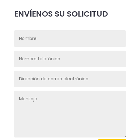
ENVÍENOS SU SOLICITUD