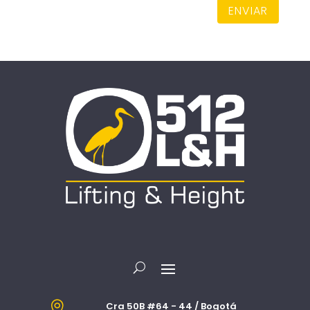
ENVIAR

Cra 50B #64 - 44 / Bogotá