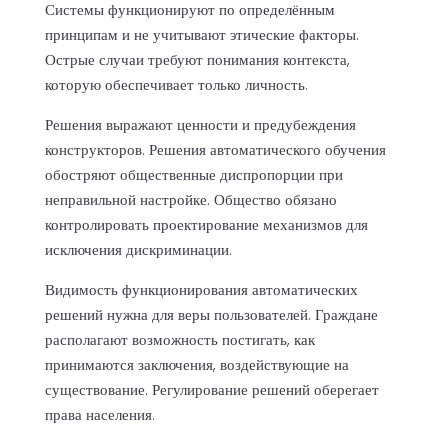
Системы функционируют по определённым
принципам и не учитывают этические факторы.
Острые случаи требуют понимания контекста,
которую обеспечивает только личность.
Решения выражают ценности и предубеждения
конструкторов. Решения автоматического обучения
обостряют общественные диспропорции при
неправильной настройке. Общество обязано
контролировать проектирование механизмов для
исключения дискриминации.
Видимость функционирования автоматических
решений нужна для веры пользователей. Граждане
располагают возможность постигать, как
принимаются заключения, воздействующие на
существование. Регулирование решений оберегает
права населения.