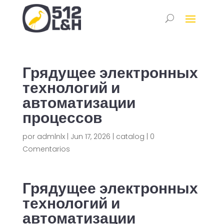
Грядущее электронных
технологий и
автоматизации
процессов
por
admlnlx
|
Jun 17, 2026
|
catalog
|
0
Comentarios
Грядущее электронных
технологий и
автоматизации