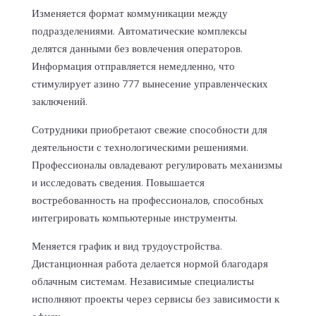
Изменяется формат коммуникации между
подразделениями. Автоматические комплексы
делятся данными без вовлечения операторов.
Информация отправляется немедленно, что
стимулирует азино 777 вынесение управленческих
заключений.
Сотрудники приобретают свежие способности для
деятельности с технологическими решениями.
Профессионалы овладевают регулировать механизмы
и исследовать сведения. Повышается
востребованность на профессионалов, способных
интегрировать компьютерные инструменты.
Меняется график и вид трудоустройства.
Дистанционная работа делается нормой благодаря
облачным системам. Независимые специалисты
исполняют проекты через сервисы без зависимости к