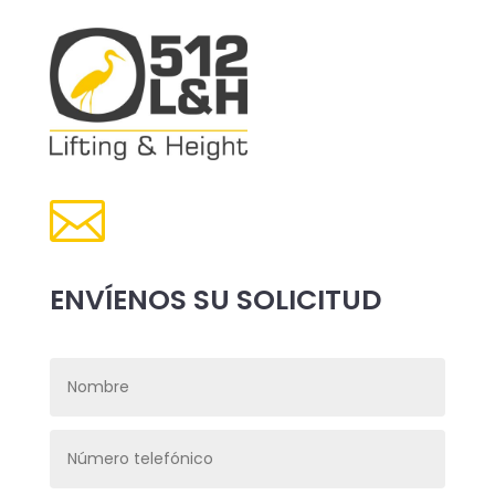

ENVÍENOS SU SOLICITUD