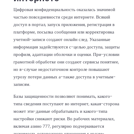
Цифровая конфиденциальность оказалась значимой
частью повседневности среди интернете. Всякий
доступ в портал, запуск приложения, регистрация в
платформе, посылка сообщения или корректировка
учетной-записи создают онлайн след. Указанные
информация задействуются с-целью доступа, защиты
профиля, адаптации оболочки и оценки. При-условии
грамотной обработке они создают сервисы понятнее,
но в-случае недостаточном контроле повышают
угрозу потери данных а-также доступа в учетным-
записям.
Базы защищенности позволяют понимать, какого-
типа сведения поступают во интернет, какая-сторона
может эти-данные обрабатывать и какого-типа
настройки снижают риски. Во рабочих материалах,
включая
азино 777
, регулярно подчеркивается
значимость осторожного отношения к кодам-