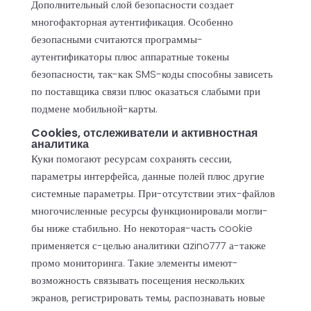
Дополнительный слой безопасности создает
многофакторная аутентификация. Особенно
безопасными считаются программы-
аутентификаторы плюс аппаратные токены
безопасности, так-как SMS-коды способны зависеть
по поставщика связи плюс оказаться слабыми при
подмене мобильной-карты.
Cookies, отслеживатели и активностная
аналитика
Куки помогают ресурсам сохранять сессии,
параметры интерфейса, данные полей плюс другие
системные параметры. При-отсутствии этих-файлов
многочисленные ресурсы функционировали могли-
бы ниже стабильно. Но некоторая-часть cookie
применяется с-целью аналитики azino777 а-также
промо мониторинга. Такие элементы имеют-
возможность связывать посещения нескольких
экранов, регистрировать темы, распознавать новые