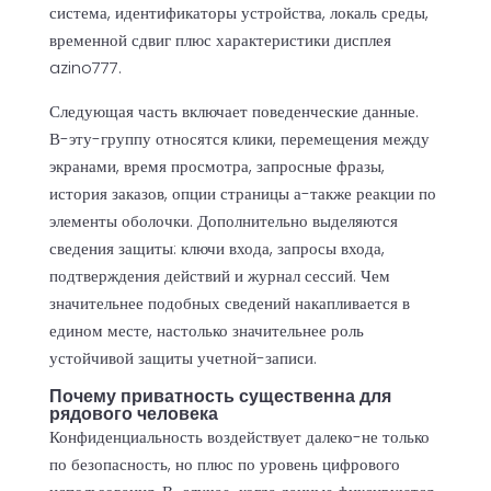
система, идентификаторы устройства, локаль среды,
временной сдвиг плюс характеристики дисплея
azino777.
Следующая часть включает поведенческие данные.
В-эту-группу относятся клики, перемещения между
экранами, время просмотра, запросные фразы,
история заказов, опции страницы а-также реакции по
элементы оболочки. Дополнительно выделяются
сведения защиты: ключи входа, запросы входа,
подтверждения действий и журнал сессий. Чем
значительнее подобных сведений накапливается в
едином месте, настолько значительнее роль
устойчивой защиты учетной-записи.
Почему приватность существенна для
рядового человека
Конфиденциальность воздействует далеко-не только
по безопасность, но плюс по уровень цифрового