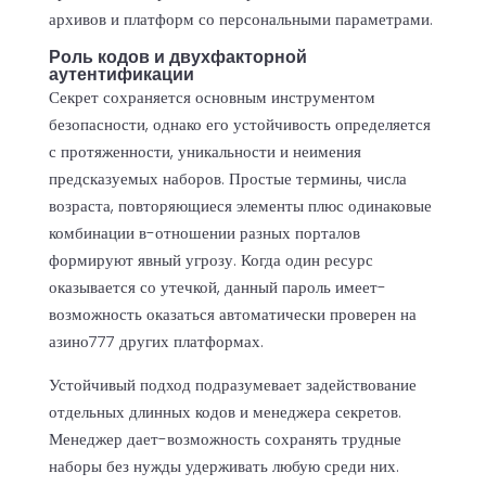
архивов и платформ со персональными параметрами.
Роль кодов и двухфакторной
аутентификации
Секрет сохраняется основным инструментом
безопасности, однако его устойчивость определяется
с протяженности, уникальности и неимения
предсказуемых наборов. Простые термины, числа
возраста, повторяющиеся элементы плюс одинаковые
комбинации в-отношении разных порталов
формируют явный угрозу. Когда один ресурс
оказывается со утечкой, данный пароль имеет-
возможность оказаться автоматически проверен на
азино777 других платформах.
Устойчивый подход подразумевает задействование
отдельных длинных кодов и менеджера секретов.
Менеджер дает-возможность сохранять трудные
наборы без нужды удерживать любую среди них.