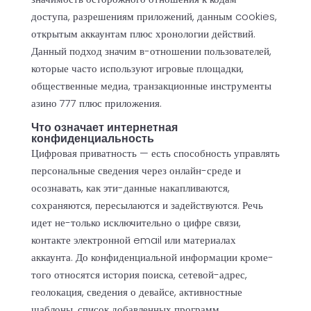
доступа, разрешениям приложений, данным cookies,
открытым аккаунтам плюс хронологии действий.
Данный подход значим в-отношении пользователей,
которые часто используют игровые площадки,
общественные медиа, транзакционные инструменты
азино 777 плюс приложения.
Что означает интернетная
конфиденциальность
Цифровая приватность — есть способность управлять
персональные сведения через онлайн-среде и
осознавать, как эти-данные накапливаются,
сохраняются, пересылаются и задействуются. Речь
идет не-только исключительно о цифре связи,
контакте электронной email или материалах
аккаунта. До конфиденциальной информации кроме-
того относятся история поиска, сетевой-адрес,
геолокация, сведения о девайсе, активностные
шаблоны, список добавленных программ,