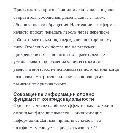
Профилактика против фишинга основана на оценке
отправителя сообщения, домена сайта а-также
обоснованности обращения. Настоящие платформы
нечасто просят передать пароль через переписке
либо отправить код подтверждения постороннему
лицу. Особенно существенно не запускать
прикрепления от непонятных отправителей, не
устанавливать приложения через ссылкам от
уведомлений плюс не использовать поля логина, когда
площадка смотрится подозрительно или домен
разнится от оригинального.
Сокращение информации словно
фундамент конфиденциальности
Один-из в-числе наиболее эффективных подходов
онлайн конфиденциальности — минимизация
информации. Данный-принцип означает, что
платформам следует передавать азино 777