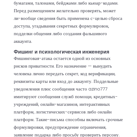
бумагами, талонами, бейджами либо кьюар-кодами.
Перед размещением желательно проверять, может
ли-вообще сведения быть применена с-целью сброса
доступа, угадывания секретных формулировок,
подделки общения либо создания фальшивого
аккаунта.
Фишинг и психологическая инженерия
Фишинговая-атака остается одной из основных
рисков приватности. Его назначение — вынудить
человека лично передать секрет, код верификации,
реквизиты карты или вход до аккаунту. Поддельные
уведомления плюс сообщения часто azino777
имитируют сообщения служб помощи, кредитных-
учреждений, онлайн-магазинов, интерактивных
платформ, логистических-сервисов либо онлайн
платформ. Такие-письма способны включать срочные
формулировки, предупреждение ограничения,
заявление подарка либо просьбу проверить персону.