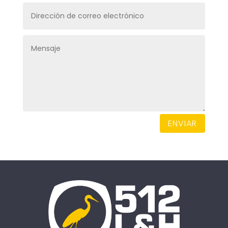
ENVIAR