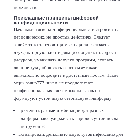
полезности.
Прикладные принципы цифровой
конфиденциальности
Начальная гигиена конфиденциальности строится на
периодических, но простых действиях. Следует
задействовать неповторимые пароли, включать
двухфакторную идентификацию, оценивать адреса
ресурсов, уменьшать допуски программ, стирать
лишние куки, обновлять сервисы а-также
внимательно подходить к доступным постам. Такие
меры азино777 никак-не предполагают
профессиональных системных навыков, но
формируют устойчивую безопасную платформу.
применять разные комбинации для разных
платформ плюс удерживать пароли в устойчивом
инструменте;
активировать дополнительную аутентификацию для