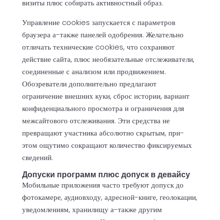
визиты плюс собирать активностный образ.
Управление cookies запускается с параметров
браузера а-также панелей одобрения. Желательно
отличать технические cookies, что сохраняют
действие сайта, плюс необязательные отслеживатели,
соединенные с анализом или продвижением.
Обозреватели дополнительно предлагают
ограничение внешних куки, сброс истории, вариант
конфиденциального просмотра и ограничения для
межсайтового отслеживания. Эти средства не
превращают участника абсолютно скрытым, при-
этом ощутимо сокращают количество фиксируемых
сведений.
Допуски программ плюс допуск в девайсу
Мобильные приложения часто требуют допуск до
фотокамере, аудиовходу, адресной-книге, геолокации,
уведомлениям, хранилищу а-также другим