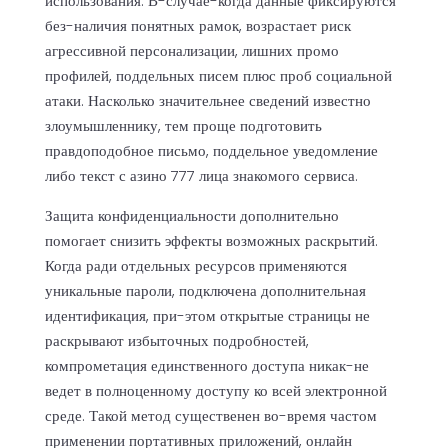
использования. В-случае-когда данные фиксируются
без-наличия понятных рамок, возрастает риск
агрессивной персонализации, лишних промо
профилей, поддельных писем плюс проб социальной
атаки. Насколько значительнее сведений известно
злоумышленнику, тем проще подготовить
правдоподобное письмо, поддельное уведомление
либо текст с азино 777 лица знакомого сервиса.
Защита конфиденциальности дополнительно
помогает снизить эффекты возможных раскрытий.
Когда ради отдельных ресурсов применяются
уникальные пароли, подключена дополнительная
идентификация, при-этом открытые страницы не
раскрывают избыточных подробностей,
компрометация единственного доступа никак-не
ведет в полноценному доступу ко всей электронной
среде. Такой метод существенен во-время частом
применении портативных приложений, онлайн