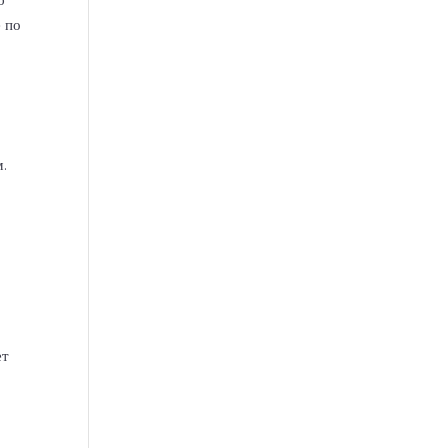
е по
.
ет