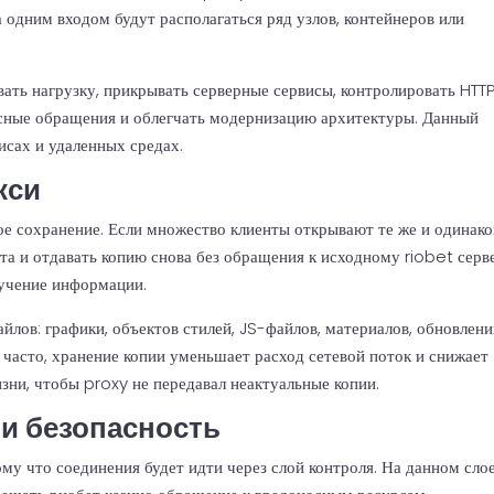
а одним входом будут располагаться ряд узлов, контейнеров или
ать нагрузку, прикрывать серверные сервисы, контролировать HTT
асные обращения и облегчать модернизацию архитектуры. Данный
исах и удаленных средах.
кси
е сохранение. Если множество клиенты открывают те же и одинак
та и отдавать копию снова без обращения к исходному riobet серв
лучение информации.
лов: графики, объектов стилей, JS-файлов, материалов, обновлени
 часто, хранение копии уменьшает расход сетевой поток и снижает
зни, чтобы proxy не передавал неактуальные копии.
и безопасность
ому что соединения будет идти через слой контроля. На данном сло