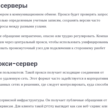
-серверы
фером в коммуникационном обмене. Прокси будет проверять запрос
только определенным учетным записям, сохранять версии часто
просы между разными узлами.
е обращение непрактично, опасно или трудно регулировать. Компа
ков через центральный прокси, чтобы использовать унифицированн
овать промежуточный узел для подключения к стороннему риобет
окси-сервер
 пользователя. Такой прокси получает исходящие соединения от
о удаленную сеть. Этот формат часто задействуется в корпоратив
ванных сетях и решениях, где следует контролировать, куда способ
 сервисной инфраструктуры. Он получает публичные обращения от
ервисам. Для клиента такой proxy выглядит как сам веб-сервис или