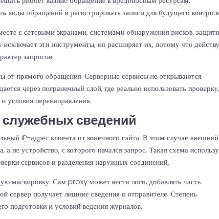
рещать риобет казино обращение к вредоносным ресурсам,
ть виды обращений и регистрировать записи для будущего контроля
вместе с сетевыми экранами, системами обнаружения рисков, защи
 исключает эти инструменты, но расширяет их, потому что действ
рактер запросов.
ты от прямого обращения. Серверные сервисы не открываются
ается через пограничный слой, где реально использовать проверку
 и условия перенаправления.
 служебных сведений
ьный IP-адрес клиента от конечного сайта. В этом случае внешний
 а не устройство, с которого начался запрос. Такая схема использ
оверки сервисов и разделения наружных соединений.
ую маскировку. Сам proxy может вести логи, добавлять часть
вой сервер получает лишние сведения о отправителе. Степень
го подготовки и условий ведения журналов.