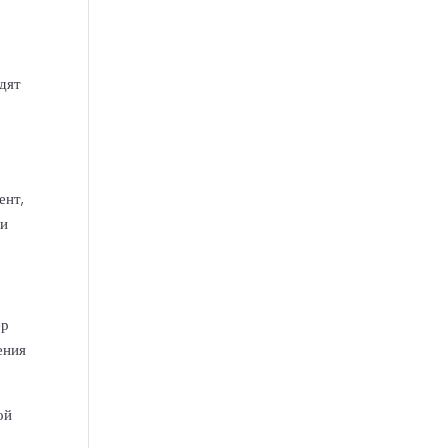
дят
ент,
ли
ер
ения
ой