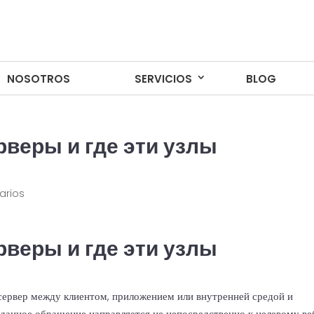
NOSOTROS
NOSOTROS
SERVICIOS
SERVICIOS
BLOG
BLOG
рверы и где эти узлы
arios
рверы и где эти узлы
ервер между клиентом, приложением или внутренней средой и
 данное обращение направляется не непосредственно к целевому ве