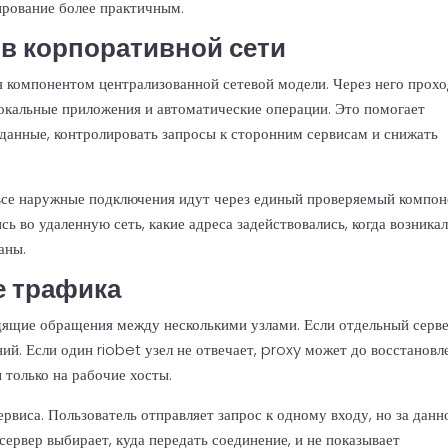
ирование более практичным.
в корпоративной сети
я компонентом централизованной сетевой модели. Через него прохо
локальные приложения и автоматические операции. Это помогает
 данные, контролировать запросы к сторонним сервисам и снижать
все наружные подключения идут через единый проверяемый компон
ь во удаленную сеть, какие адреса задействовались, когда возника
аны.
е трафика
дящие обращения между несколькими узлами. Если отдельный серв
ний. Если один riobet узел не отвечает, proxy может до восстановл
 только на рабочие хосты.
виса. Пользователь отправляет запрос к одному входу, но за данн
ервер выбирает, куда передать соединение, и не показывает