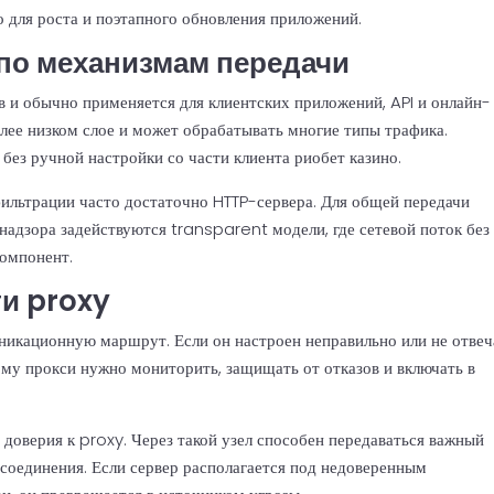
 для роста и поэтапного обновления приложений.
по механизмам передачи
 и обычно применяется для клиентских приложений, API и онлайн-
ее низком слое и может обрабатывать многие типы трафика.
без ручной настройки со части клиента риобет казино.
фильтрации часто достаточно HTTP-сервера. Для общей передачи
адзора задействуются transparent модели, где сетевой поток без
компонент.
ти proxy
никационную маршрут. Если он настроен неправильно или не отвеч
ому прокси нужно мониторить, защищать от отказов и включать в
доверия к proxy. Через такой узел способен передаваться важный
 соединения. Если сервер располагается под недоверенным