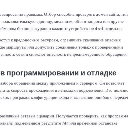
 запросы по правилам. Отбор способна проверять домен сайта, тип
 пользовательскую единицу, механизм, объем запроса или другие
 обменом без конфигурации каждого устройства riobet отдельно.
доступ к вредоносным ресурсам, ограничить скачивание опасных
ские маршруты или допустить соединения только с проверенными
ачность сети и снижают опасность непреднамеренного обращения 
в программировании и отладке
разбора обращений между приложением и сервером. Он позволяет
ьтата, скорость прохождения и неполадки подключения. Это полезн
нтских программ, конфигурации входа и выявлении ошибок с переда
различные сетевые сценарии. Получается проверить, как программ
канале, подмененном результате API или временной остановке