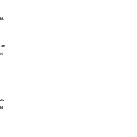
ы,
ния
ые
ных
ны