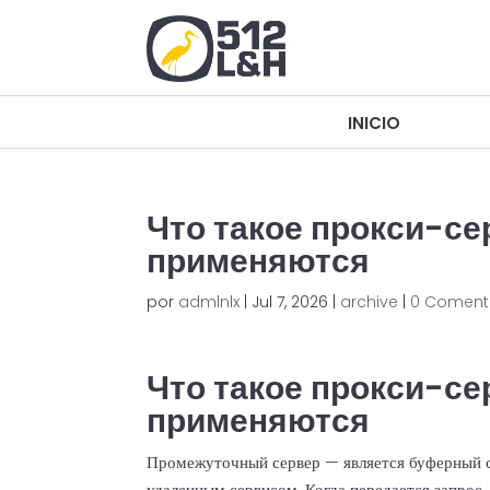
INICIO
INICIO
Что такое прокси-се
применяются
por
admlnlx
|
Jul 7, 2026
|
archive
|
0 Coment
Что такое прокси-се
применяются
Промежуточный сервер — является буферный с
удаленным сервисом. Когда передается запрос,