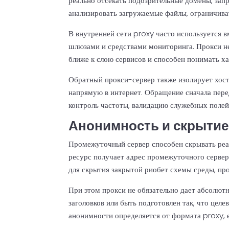
реально отсекать подозрительные домены, зап
анализировать загружаемые файлы, ограничива
В внутренней сети proxy часто используется 
шлюзами и средствами мониторинга. Прокси не
ближе к слою сервисов и способен понимать ха
Обратный прокси-сервер также изолирует хос
напрямую в интернет. Обращение сначала перед
контроль частоты, валидацию служебных полей
Анонимность и скрытие
Промежуточный сервер способен скрывать реал
ресурс получает адрес промежуточного сервера,
для скрытия закрытой риобет схемы среды, пр
При этом прокси не обязательно дает абсолютн
заголовков или быть подготовлен так, что целе
анонимности определяется от формата proxy, е