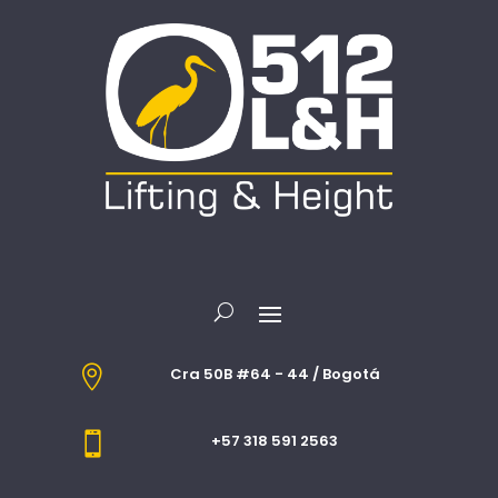

Cra 50B #64 - 44 / Bogotá

+57 318 591 2563