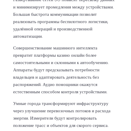
и минимизирует промедления между устройствами.
Большая быстрота коммуникации позволит
реализовать программы беспилотного логистики,
удалённой операций и производственной
автоматизации.
Совершенствование машинного интеллекта
превратит платформы казино онлайн более
самостоятельными и склонными к автообучению.
Аппараты будут предсказывать потребности
владельцев и адаптировать деятельность без
распоряжений. Аудио помощники окажутся
естественным способом контроля устройствами.
Умные города трансформируют инфраструктуру
через улучшение перевозочных потоков и расхода
энергии. Измерители будут контролировать
положение трасс и объектов для скорого сервиса.