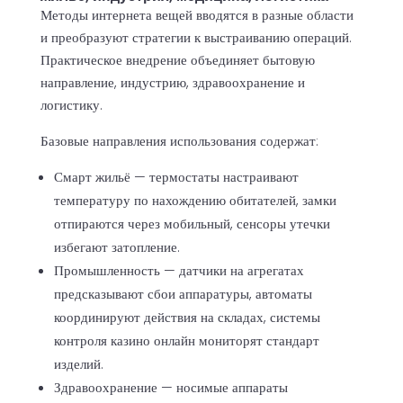
Методы интернета вещей вводятся в разные области
и преобразуют стратегии к выстраиванию операций.
Практическое внедрение объединяет бытовую
направление, индустрию, здравоохранение и
логистику.
Базовые направления использования содержат:
Смарт жильё — термостаты настраивают
температуру по нахождению обитателей, замки
отпираются через мобильный, сенсоры утечки
избегают затопление.
Промышленность — датчики на агрегатах
предсказывают сбои аппаратуры, автоматы
координируют действия на складах, системы
контроля казино онлайн мониторят стандарт
изделий.
Здравоохранение — носимые аппараты