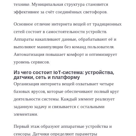
технике. Муниципальная структура становится
эффективнее за счёт соединённых светофоров.
Основное отличие интернета вещей от традиционных
сетей состоит в самостоятельности устройств.
Аппараты накапливают данные, обрабатывают её и
выполняют манипуляции без команд пользователя.
Автоматизация повышает комфорт и оптимизирует
уровень сервисов.
Из чего состоит IoT‑система: устройства,
датчики, сеть и платформу
Организация интернета вещей охватывает четыре
базовых ярусов, которые обеспечивают полный круг
деятельности системы. Каждый элемент реализует
заданную задачу и связывается с остальными
элементами.
Первый этаж образуют аппаратные устройства и
сенсоры. Датчики определяют параметры