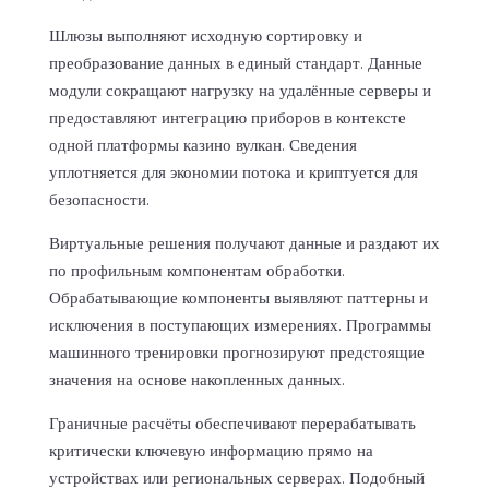
Шлюзы выполняют исходную сортировку и
преобразование данных в единый стандарт. Данные
модули сокращают нагрузку на удалённые серверы и
предоставляют интеграцию приборов в контексте
одной платформы казино вулкан. Сведения
уплотняется для экономии потока и криптуется для
безопасности.
Виртуальные решения получают данные и раздают их
по профильным компонентам обработки.
Обрабатывающие компоненты выявляют паттерны и
исключения в поступающих измерениях. Программы
машинного тренировки прогнозируют предстоящие
значения на основе накопленных данных.
Граничные расчёты обеспечивают перерабатывать
критически ключевую информацию прямо на
устройствах или региональных серверах. Подобный