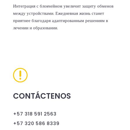
Интеграция с блокчейном увеличит защиту обменов
между устройствами. Ежедневная жизнь станет
приятнее благодаря адаптированным решениям в
лечении и образовании.
r
CONTÁCTENOS
+57 318 591 2563
+57 320 586 8339