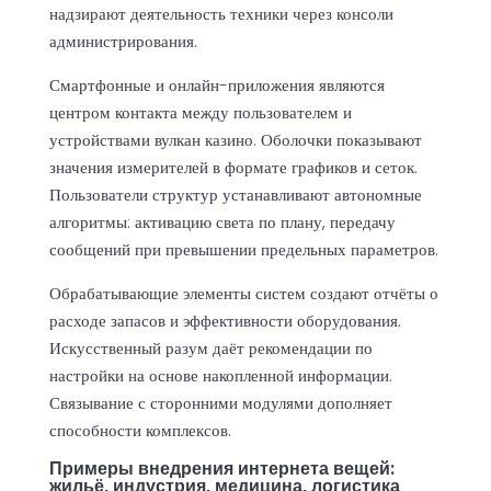
надзирают деятельность техники через консоли
администрирования.
Смартфонные и онлайн-приложения являются
центром контакта между пользователем и
устройствами вулкан казино. Оболочки показывают
значения измерителей в формате графиков и сеток.
Пользователи структур устанавливают автономные
алгоритмы: активацию света по плану, передачу
сообщений при превышении предельных параметров.
Обрабатывающие элементы систем создают отчёты о
расходе запасов и эффективности оборудования.
Искусственный разум даёт рекомендации по
настройки на основе накопленной информации.
Связывание с сторонними модулями дополняет
способности комплексов.
Примеры внедрения интернета вещей:
жильё, индустрия, медицина, логистика