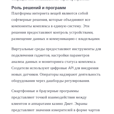
Роль решений и программ
Платформы интернета вещей являются собой
софтверные решения, которые объединяют все
компоненты комплекса в единую систему. Эти
решения предоставляют контроль устройствами,
размещение данных и коммуникацию с владельцами.
Виртуальные среды предоставляют инструменты для
подключения гаджетов, настройки параметров
анализа данных и мониторинга статуса комплекса.
Создатели используют цифровые API для внедрения
новых датчиков. Операторы надзирают деятельность
оборудования через дашборды регулирования.
Смартфонные и браузерные программы
представляют точкой взаимодействия между
клиентом и аппаратами казино Джет. Экраны
представляют значения измерителей в форме чартов