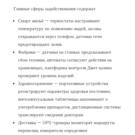
Главные сферы задействования содержат:
Смарт жильё — термостаты настраивают
температуру по появлению людей, засовы
открываются через телефон, датчики течи
предотвращают залив.
Фабрики — датчики на станках предсказывают
сбои техники, автоматы согласуют действия на
хранилищах, платформы контроля Джет казино
проверяют уровень изделий.
Здравоохранение — портативные устройства
регистрируют параметры здоровья постоянно,
интеллектуальные таблетницы напоминают о
употреблении препаратов, дистанционные системы
транслируют сведения докторам.
Доставка — GPS-трекеры мониторят маршруты
перевозки, измерители определяют