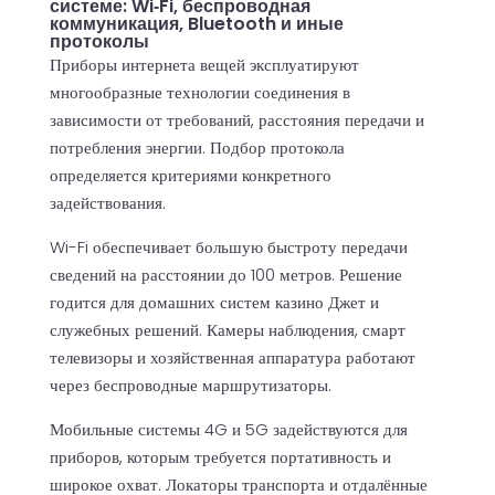
системе: Wi‑Fi, беспроводная
коммуникация, Bluetooth и иные
протоколы
Приборы интернета вещей эксплуатируют
многообразные технологии соединения в
зависимости от требований, расстояния передачи и
потребления энергии. Подбор протокола
определяется критериями конкретного
задействования.
Wi-Fi обеспечивает большую быстроту передачи
сведений на расстоянии до 100 метров. Решение
годится для домашних систем казино Джет и
служебных решений. Камеры наблюдения, смарт
телевизоры и хозяйственная аппаратура работают
через беспроводные маршрутизаторы.
Мобильные системы 4G и 5G задействуются для
приборов, которым требуется портативность и
широкое охват. Локаторы транспорта и отдалённые