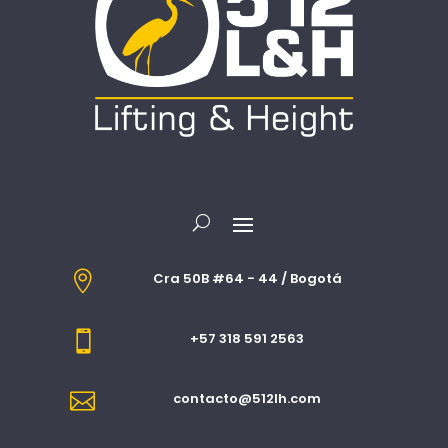

Cra 50B #64 - 44 / Bogotá

+57 318 591 2563

contacto@512lh.com