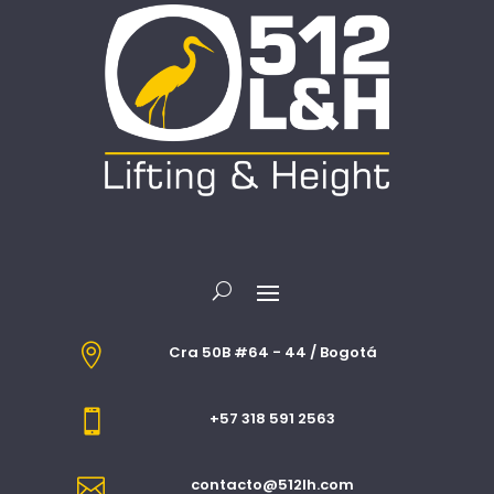

Cra 50B #64 - 44 / Bogotá

+57 318 591 2563

contacto@512lh.com