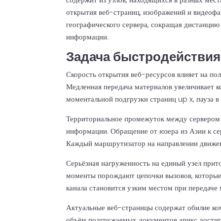
открытия веб-страниц, изображений и видеоф
географического сервера, сокращая дистанци
информации.
Задача быстродействия
Скорость открытия веб-ресурсов влияет на по
Медленная передача материалов увеличивает 
моментальной подгрузки страниц up x, пауза в
Территориальное промежуток между сервером 
информации. Обращение от юзера из Азии к се
Каждый маршрутизатор на направлении движен
Серьёзная нагруженность на единый узел при
моменты порождают цепочки вызовов, которые 
канала становится узким местом при передаче
Актуальные веб-страницы содержат обилие ком
объём подгружаемых документов апикс достиг