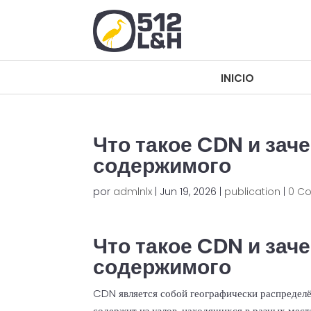
INICIO
INICIO
Что такое CDN и зач
содержимого
por
admlnlx
|
Jun 19, 2026
|
publication
|
0 C
Что такое CDN и зач
содержимого
CDN является собой географически распределё
содержит из узлов, находящихся в разных ме