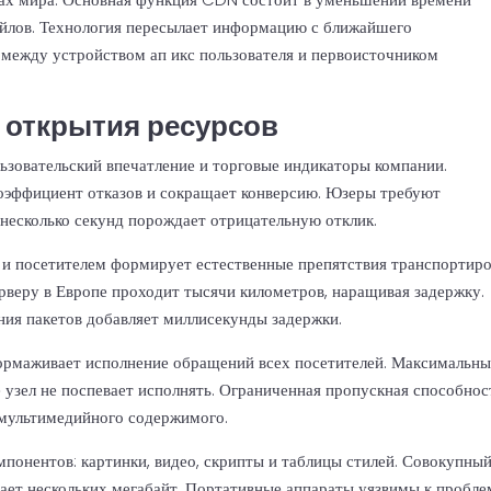
айлов. Технология пересылает информацию с ближайшего
ю между устройством
ап икс
пользователя и первоисточником
 открытия ресурсов
льзовательский впечатление и торговые индикаторы компании.
коэффициент отказов и сокращает конверсию. Юзеры требуют
 несколько секунд порождает отрицательную отклик.
и посетителем формирует естественные препятствия транспортир
рверу в Европе проходит тысячи километров, наращивая задержку.
ия пакетов добавляет миллисекунды задержки.
тормаживает исполнение обращений всех посетителей. Максимальн
узел не поспевает исполнять. Ограниченная пропускная способнос
 мультимедийного содержимого.
понентов: картинки, видео, скрипты и таблицы стилей. Совокупны
ает нескольких мегабайт. Портативные аппараты уязвимы к пробл