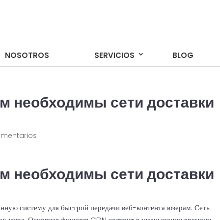
NOSOTROS
NOSOTROS
SERVICIOS
SERVICIOS
BLOG
BLOG
ем необходимы сети доставки
omentarios
ем необходимы сети доставки
нную систему для быстрой передачи веб-контента юзерам. Сеть
стах мира. Основная функция CDN состоит в уменьшении времени