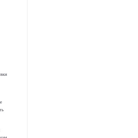
овки
ые
ть
й
емам