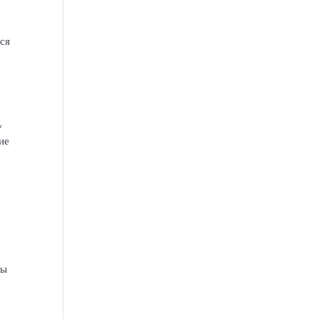
ся
,
ие
а
й
мы