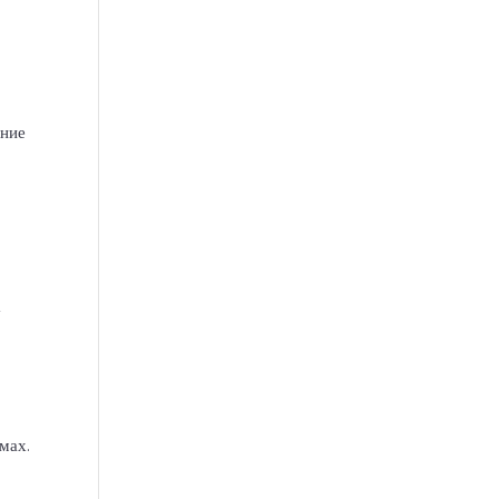
ение
а
мах.