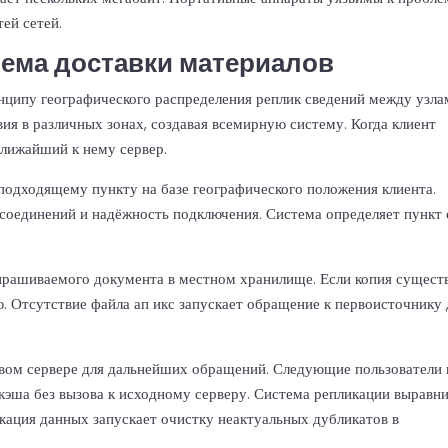
ей сетей.
тема доставки материалов
нципу географического распределения реплик сведений между узла
я в различных зонах, создавая всемирную систему. Когда клиент
ближайший к нему сервер.
одходящему пункту на базе географического положения клиента.
 соединений и надёжность подключения. Система определяет пункт 
прашиваемого документа в местном хранилище. Если копия сущест
. Отсутствие файла ап икс запускает обращение к первоисточнику 
вом сервере для дальнейших обращений. Следующие пользователи 
эша без вызова к исходному серверу. Система репликации выравн
ация данных запускает очистку неактуальных дубликатов в