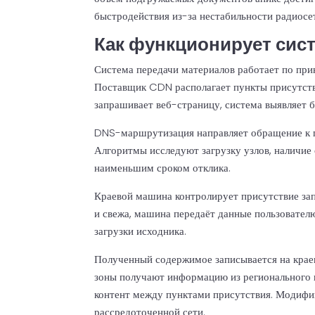
быстродействия из-за нестабильности радиосет
Как функционирует сис
Система передачи материалов работает по при
Поставщик CDN располагает пункты присутстви
запрашивает веб-страницу, система выявляет 
DNS-маршрутизация направляет обращение к п
Алгоритмы исследуют загрузку узлов, наличие
наименьшим сроком отклика.
Краевой машина контролирует присутствие за
и свежа, машина передаёт данные пользователю
загрузки исходника.
Полученный содержимое записывается на крае
зоны получают информацию из регионального к
контент между пунктами присутствия. Модифик
рассредоточенной сети.