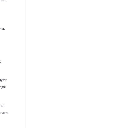
ми.
с
вует
для
из
ивает