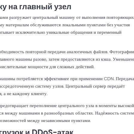
ку на главный узел
лами разгружает центральный машину от выполнения повторяющих
ому материалам обслуживаются локальными пунктами без участия
батывает исключительно уникальные обращения и переменный
обходимость повторной передачи аналогичных файлов. Фотографии
главного машины разово, затем предоставляются из кэша. Уменьшен
числительные мощности для сложных действий.
 машины потребляется эффективнее при применении CDN. Передач
ассредоточенную систему узлов. Центральный сервер передаёт
, а не каждому клиенту.
предотвращает переполнение центрального узла в моменты высоко
ся между машинами в разнообразных областях. Надёжность систе
возможностей между независимыми пунктами.
грузок и DDoS-атак