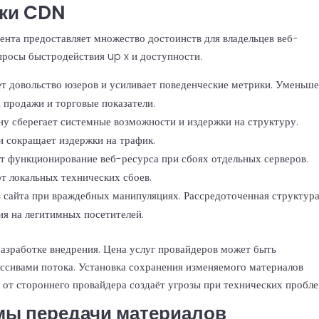
тки CDN
ента предоставляет множество достоинств для владельцев веб-
просы быстродействия up x и доступности.
т довольство юзеров и усиливает поведенческие метрики. Уменьш
 продажи и торговые показатели.
у сберегает системные возможности и издержки на структуру.
 сокращает издержки на трафик.
т функционирование веб-ресурса при сбоях отдельных серверов.
т локальных технических сбоев.
 сайта при враждебных манипуляциях. Рассредоточенная структур
ия на легитимных посетителей.
азработке внедрения. Цена услуг провайдеров может быть
ассивами потока. Установка сохранения изменяемого материалов
 от стороннего провайдера создаёт угрозы при технических пробле
мы передачи материалов