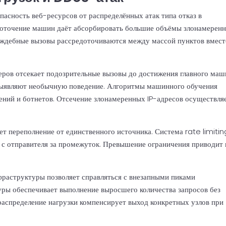
пасность веб-ресурсов от распределённых атак типа отказ в
доточение машин даёт абсорбировать большие объёмы злонамерен
раждебные вызовы рассредоточиваются между массой пунктов вмес
еров отсекает подозрительные вызовы до достижения главного маш
ыявляют необычную поведение. Алгоритмы машинного обучения
ний и ботнетов. Отсечение злонамеренных IP-адресов осуществля
т переполнение от единственного источника. Система rate limitin
в с отправителя за промежуток. Превышение ограничения приводит 
раструктуры позволяет справляться с внезапными пиками
ры обеспечивает выполнение выросшего количества запросов без
аспределение нагрузки компенсирует выход конкретных узлов при