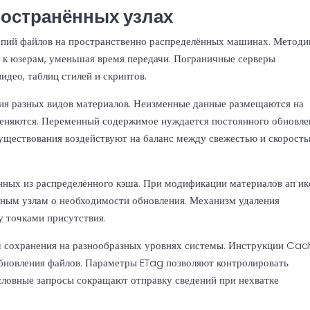
ространённых узлах
опий файлов на пространственно распределённых машинах. Методи
и к юзерам, уменьшая время передачи. Пограничные серверы
део, таблиц стилей и скриптов.
ия разных видов материалов. Неизменные данные размещаются на
меняются. Переменный содержимое нуждается постоянного обновле
существования воздействуют на баланс между свежестью и скорост
нных из распределённого кэша. При модификации материалов ап ик
ным узлам о необходимости обновления. Механизм удаления
 точками присутствия.
м сохранения на разнообразных уровнях системы. Инструкции Ca
бновления файлов. Параметры ETag позволяют контролировать
Условные запросы сокращают отправку сведений при нехватке