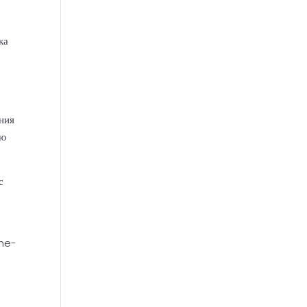
ка
ния
ью
с
che-