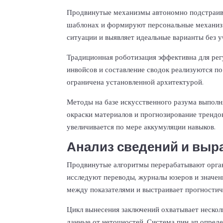
Продвинутые механизмы автономно подстраива
шаблонах и формируют персональные механиз
ситуации и выявляет идеальные варианты без у
Традиционная роботизация эффективна для рег
инвойсов и составление сводок реализуются п
ограничена установленной архитектурой.
Методы на базе искусственного разума выпол
окраски материалов и прогнозирование трендо
увеличивается по мере аккумуляции навыков.
Анализ сведений и выр
Продвинутые алгоритмы перерабатывают орган
исследуют переводы, журналы юзеров и значен
между показателями и выстраивает прогностич
Цикл вынесения заключений охватывает неско
данные от неточностей. Система пин ап опред