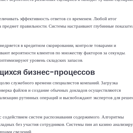
личивать эффективность ответов со временем. Любой итог
а предмет правильности. Системы настраивают глубинные показате
едряется в кредитном скорировании, контроле товарами и
вают вероятности клиентов по множеству факторов за секунды.
оптимизируют уровень складских запасов.
щихся бизнес-процессов
долю служебного времени специалистов компаний. Загрузка
оверка файлов и создание обычных докладов осуществляются
еализацию рутинных операций и высвобождают экспертов для реше
с содействием систем распознавания содержимого. Алгоритмы
кладных без участия сотрудников. Системы пин ап казино анализир
ищами сведений.