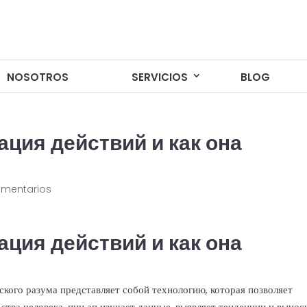
NOSOTROS
NOSOTROS
SERVICIOS
SERVICIOS
BLOG
BLOG
ация действий и как она
omentarios
ация действий и как она
кого разума представляет собой технологию, которая позволяет
ства человека.
пин ап
изучает данные, выявляет тенденции и вынос