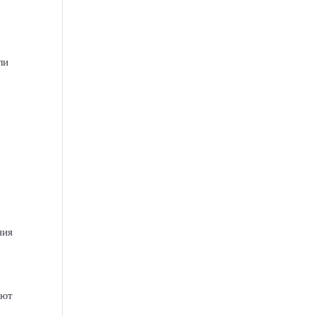
ли
ния
уют