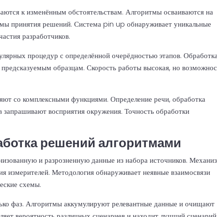
ются к изменённым обстоятельствам. Алгоритмы осваиваются на
мы принятия решений. Система pin up обнаруживает уникальные
частия разработчиков.
улярных процедур с определённой очерёдностью этапов. Обработк
о предсказуемым образцам. Скорость работы высокая, но возможно
няют со комплексными функциями. Определение речи, обработка
в запрашивают восприятия окружения. Точность обработки
аботка решений алгоритмами
изованную и разрозненную данные из набора источников. Механи
ия измерителей. Методология обнаруживает неявные взаимосвязи
еские схемы.
лько фаз. Алгоритмы аккумулируют релевантные данные и очищают
еляет вероятность различных сценариев и находит лучший сценарий