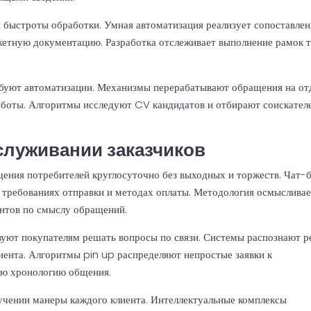
 быстроты обработки. Умная автоматизация реализует сопоставлен
жетную документацию. Разработка отслеживает выполнение рамок 
буют автоматизации. Механизмы перерабатывают обращения на от
аботы. Алгоритмы исследуют CV кандидатов и отбирают соискател
служивании заказчиков
ения потребителей круглосуточно без выходных и торжеств. Чат-
, требованиях отправки и методах оплаты. Методология осмыслива
ентов по смыслу обращений.
вуют покупателям решать вопросы по связи. Системы распознают р
иента. Алгоритмы pin up распределяют непростые заявки к
ую хронологию общения.
учении манеры каждого клиента. Интеллектуальные комплексы