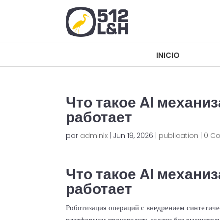
INICIO
INICIO
Что такое AI механиз
работает
por
admlnlx
|
Jun 19, 2026
|
publication
|
0 C
Что такое AI механиз
работает
Роботизация операций с внедрением синтетичес
платформам производить задачи без вмешатель