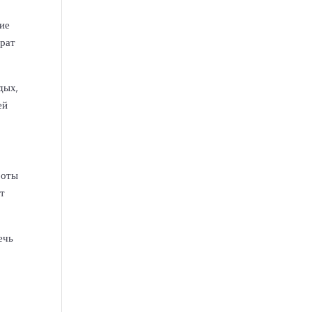
ие
трат
дых,
ей
боты
ет
ечь