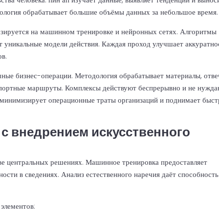
дология обрабатывает большие объёмы данных за небольшое время.
азируется на машинном тренировке и нейронных сетях. Алгоритмы
т уникальные модели действия. Каждая проход улучшает аккуратно
ов.
чные бизнес-операции. Методология обрабатывает материалы, отве
нспортные маршруты. Комплексы действуют беспрерывно и не нужд
п минимизирует операционные траты организаций и поднимает быс
с внедрением искусственного
ве центральных решениях. Машинное тренировка предоставляет
ости в сведениях. Анализ естественного наречия даёт способность
элементов: