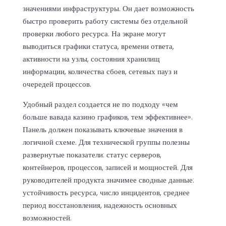
значениями инфраструктуры. Он дает возможность
быстро проверить работу системы без отдельной
проверки любого ресурса. На экране могут
выводиться графики статуса, времени ответа,
активности на узлы, состояния хранилищ
информации, количества сбоев, сетевых пауз и
очередей процессов.
Удобный раздел создается не по подходу «чем
больше вавада казино графиков, тем эффективнее».
Панель должен показывать ключевые значения в
логичной схеме. Для технической группы полезны
развернутые показатели: статус серверов,
контейнеров, процессов, записей и мощностей. Для
руководителей продукта значимее сводные данные:
устойчивость ресурса, число инцидентов, среднее
период восстановления, надежность основных
возможностей.