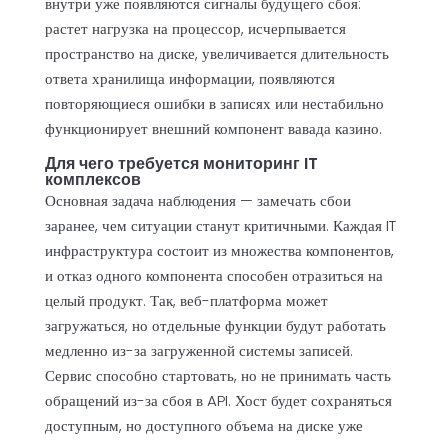
внутри уже появляются сигналы будущего сбоя:
растет нагрузка на процессор, исчерпывается
пространство на диске, увеличивается длительность
ответа хранилища информации, появляются
повторяющиеся ошибки в записях или нестабильно
функционирует внешний компонент вавада казино.
Для чего требуется мониторинг IT
комплексов
Основная задача наблюдения — замечать сбои
заранее, чем ситуации станут критичными. Каждая IT
инфраструктура состоит из множества компонентов,
и отказ одного компонента способен отразиться на
целый продукт. Так, веб-платформа может
загружаться, но отдельные функции будут работать
медленно из-за загруженной системы записей.
Сервис способно стартовать, но не принимать часть
обращений из-за сбоя в API. Хост будет сохраняться
доступным, но доступного объема на диске уже