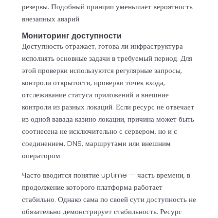
резервы. Подобный принцип уменьшает вероятность
внезапных аварий.
Мониторинг доступности
Доступность отражает, готова ли инфраструктура
исполнять основные задачи в требуемый период. Для
этой проверки используются регулярные запросы,
контроли открытости, проверки точек входа,
отслеживание статуса приложений и внешние
контроли из разных локаций. Если ресурс не отвечает
из одной вавада казино локации, причина может быть
соотнесена не исключительно с сервером, но и с
соединением, DNS, маршрутами или внешним
оператором.
Часто вводится понятие uptime — часть времени, в
продолжение которого платформа работает
стабильно. Однако сама по своей сути доступность не
обязательно демонстрирует стабильность. Ресурс