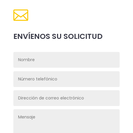

ENVÍENOS SU SOLICITUD