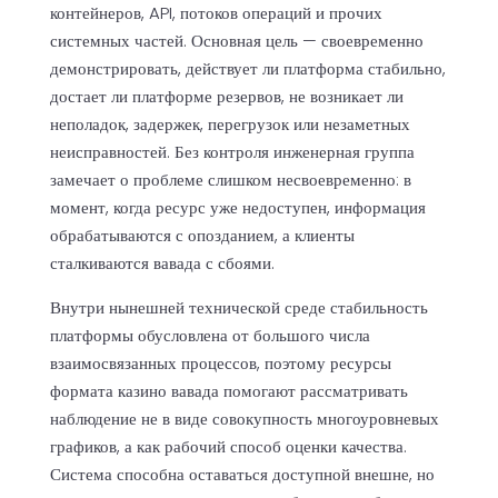
контейнеров, API, потоков операций и прочих
системных частей. Основная цель — своевременно
демонстрировать, действует ли платформа стабильно,
достает ли платформе резервов, не возникает ли
неполадок, задержек, перегрузок или незаметных
неисправностей. Без контроля инженерная группа
замечает о проблеме слишком несвоевременно: в
момент, когда ресурс уже недоступен, информация
обрабатываются с опозданием, а клиенты
сталкиваются вавада с сбоями.
Внутри нынешней технической среде стабильность
платформы обусловлена от большого числа
взаимосвязанных процессов, поэтому ресурсы
формата
казино вавада
помогают рассматривать
наблюдение не в виде совокупность многоуровневых
графиков, а как рабочий способ оценки качества.
Система способна оставаться доступной внешне, но