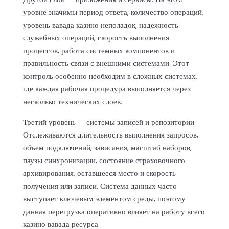
уровне значимы период ответа, количество операций,
уровень вавада казино неполадок, надежность
служебных операций, скорость выполнения
процессов, работа системных компонентов и
правильность связи с внешними системами. Этот
контроль особенно необходим в сложных системах,
где каждая рабочая процедура выполняется через
несколько технических слоев.
Третий уровень — системы записей и репозитории.
Отслеживаются длительность выполнения запросов,
объем подключений, зависания, масштаб наборов,
паузы синхронизации, состояние страховочного
архивирования, оставшееся место и скорость
получения или записи. Система данных часто
выступает ключевым элементом среды, поэтому
данная перегрузка оперативно влияет на работу всего
казино вавада ресурса.