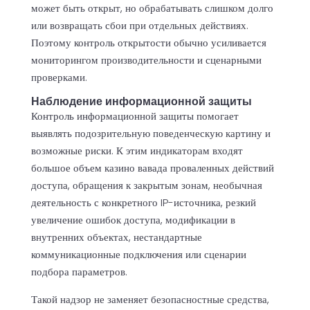
может быть открыт, но обрабатывать слишком долго
или возвращать сбои при отдельных действиях.
Поэтому контроль открытости обычно усиливается
мониторингом производительности и сценарными
проверками.
Наблюдение информационной защиты
Контроль информационной защиты помогает
выявлять подозрительную поведенческую картину и
возможные риски. К этим индикаторам входят
большое объем казино вавада проваленных действий
доступа, обращения к закрытым зонам, необычная
деятельность с конкретного IP-источника, резкий
увеличение ошибок доступа, модификации в
внутренних объектах, нестандартные
коммуникационные подключения или сценарии
подбора параметров.
Такой надзор не заменяет безопасностные средства,