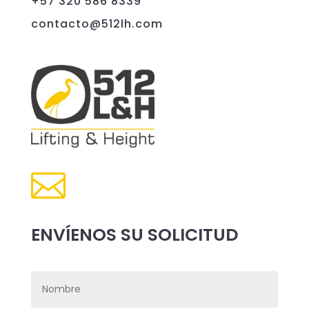
+57 320 586 8339
contacto@512lh.com

ENVÍENOS SU SOLICITUD