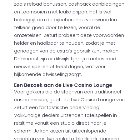
zoals reload bonussen, cashback aanbiedingen
en toernooien met leuke prijzen. Het is wel
belangrijk om de bijbehorende voorwaarden
telkens goed door te lezen, vooral de
omzeteisen. Zeturf probeert deze voorwaarden
helder en haalbaar te houden, zodat je met
genoegen van de extra’s gebruik kunt maken.
Daarnaast zijn er dikwijls tijdelijke acties rond
nieuwe spellen of feestdagen, wat voor
bijkomende afwisseling zorgt.
Een Bezoek aan de Live Casino Lounge
Voor gokkers die de sfeer van een traditioneel
casino missen, geeft de Live Casino Lounge van
Zeturf een fantastische ondervinding.
Vakkundige dealers uitzenden tafelspellen in
realtime vanuit een studio direct naar je
scherm. Je kan kiezen uit uiteenlopende
varianten van live roulette, blackjack, baccarat