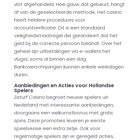
vlot afgehandeld. Hoe gauw dat gebeurt, hangt
af van de geselecteerde methode. Het casino
heeft heldere procedures voor
accountverificatie. Dit is een standaard
veiligheidsmaatregel die garandeert dat het
geld bij de correcte persoon belandt. Over het
geheel zijn uitbetalingen via e-wallets het
vlugst, soms al binnen een dag.
Bankoverschrijvingen kunnen enkele werkdagen
duren.
Aanbiedingen en Acties voor Hollandse
Spelers
Zeturf Casino begroet nieuwe spelers uit
Nederland met interessante aanbiedingen,
doorgaans een welkomstbonus met gratis
spins. Deze promoties leveren je eerste
speelsessie een extra zetje. Ook voor
regelmatige spelers zijn er geregeld acties,