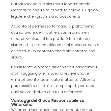
autorizzazione è la sicurezza fondamentale.
Garantisce che il sito rispetti le norme sul gioco
legale e che i giochi siano trasparenti.
Accanto al permesso formale, la piattaforma
usa software certificati e sistemi di numeri
aleatori verificati. Il tuo profilo è tutelato da
sistemi di sicurezza efficaci. Puoi dedicarti solo a
divertirti, in un contesto che è sia corretto che
sicuro.
Il assistenza giocatori arricchisce il panorama. Il
staff, raggiungibile in italiano via live chat e
email, è pronto, qualificato e attento. Affronta
perplessità e criticità in tempi rapidi, portando
quel valore di aiuto che fa la differenza.
Vantaggi del Gioco Responsabile su
Winorama
Winorama incoraggia concretamente per un