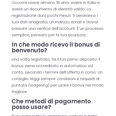
Occorre avere almeno 18 anni, vivere in Italia e
avere un documento di identità valido. La
registrazione dura pochi minuti. Ti serviranno i
tuoi dati anagrafici, un indirizzo email e dovrai
passare una verifica dell’account. È un processo
semplice, pensato per la tua sicurezza.
In che modo ricevo il bonus di
benvenuto?
Una volta registrato, fai il tuo primo deposito. Il
bonus viene accreditato in automatico sul
conto, secondo i termini dell’offerta in corso. Un
consiglio: leggi sempre condizioni e requisiti di
puntata (wagering) per usare il bonus nel modo
migliore.
Che metodi di pagamento
posso usare?
Puoi usare tutte le opzioni più comuni in Italia: