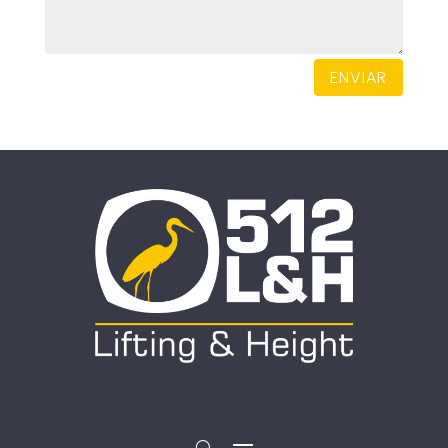
ENVIAR