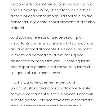
funziona efficacemente su ogni dispositivo. Sia
che tu impieghi un pc, un telefono o un tablet,
tutto funziona senza intoppi. La finalità è chiaro:
consentirti di giocare senza elementi di disturbo
o ritardi.
La disposizione è razionale. Le sezioni più
importanti, come la iscrizione o la lista giochi, si
trovano immediatamente. Il elenco è disposto
in modo da permettersi di trovare il gioco
desiderato in pochissimi clic. Questo riguardo
per l’aspetto grafico è indicativa su quanto ci
tengano alla tua esperienza.
I titoli iniziano velocemente, per via di
un’infrastruttura tecnologica affidabile. Niente
tempi di caricamento infiniti o blocchi improvvisi
a metà partita. Tale scorrevolezza è essenziale:
ti dà la possibilità di restare focalizzato sul