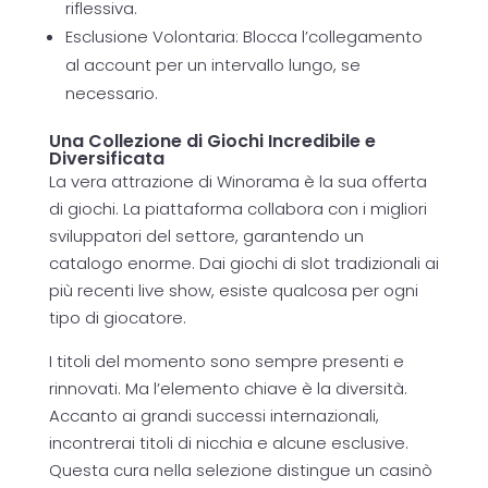
riflessiva.
Esclusione Volontaria: Blocca l’collegamento
al account per un intervallo lungo, se
necessario.
Una Collezione di Giochi Incredibile e
Diversificata
La vera attrazione di Winorama è la sua offerta
di giochi. La piattaforma collabora con i migliori
sviluppatori del settore, garantendo un
catalogo enorme. Dai giochi di slot tradizionali ai
più recenti live show, esiste qualcosa per ogni
tipo di giocatore.
I titoli del momento sono sempre presenti e
rinnovati. Ma l’elemento chiave è la diversità.
Accanto ai grandi successi internazionali,
incontrerai titoli di nicchia e alcune esclusive.
Questa cura nella selezione distingue un casinò