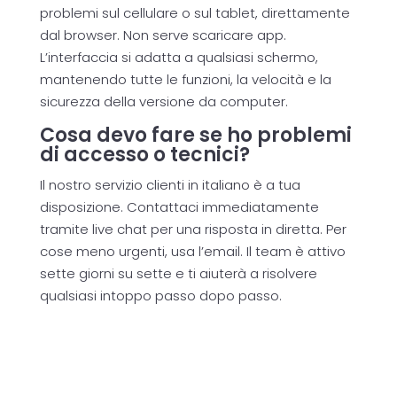
problemi sul cellulare o sul tablet, direttamente
dal browser. Non serve scaricare app.
L’interfaccia si adatta a qualsiasi schermo,
mantenendo tutte le funzioni, la velocità e la
sicurezza della versione da computer.
Cosa devo fare se ho problemi
di accesso o tecnici?
Il nostro servizio clienti in italiano è a tua
disposizione. Contattaci immediatamente
tramite live chat per una risposta in diretta. Per
cose meno urgenti, usa l’email. Il team è attivo
sette giorni su sette e ti aiuterà a risolvere
qualsiasi intoppo passo dopo passo.