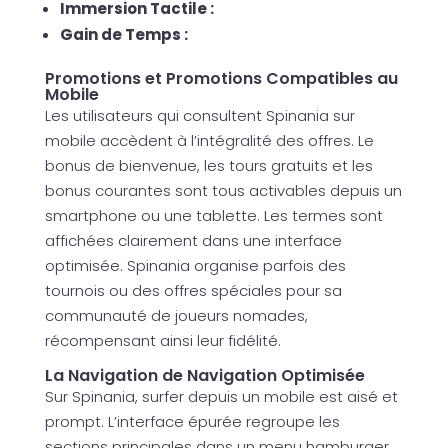
Immersion Tactile :
Gain de Temps :
Promotions et Promotions Compatibles au
Mobile
Les utilisateurs qui consultent Spinania sur
mobile accèdent à l’intégralité des offres. Le
bonus de bienvenue, les tours gratuits et les
bonus courantes sont tous activables depuis un
smartphone ou une tablette. Les termes sont
affichées clairement dans une interface
optimisée. Spinania organise parfois des
tournois ou des offres spéciales pour sa
communauté de joueurs nomades,
récompensant ainsi leur fidélité.
La Navigation de Navigation Optimisée
Sur Spinania, surfer depuis un mobile est aisé et
prompt. L’interface épurée regroupe les
sections principales dans un menu hamburger