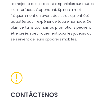
La majorité des jeux sont disponibles sur toutes
les interfaces. Cependant, Spinania met
fréquemment en avant des titres qui ont été
adaptés pour l’expérience tactile nomade. De
plus, certains tournois ou promotions peuvent
être créés spécifiquement pour les joueurs qui
se servent de leurs appareils mobiles.
r
CONTÁCTENOS