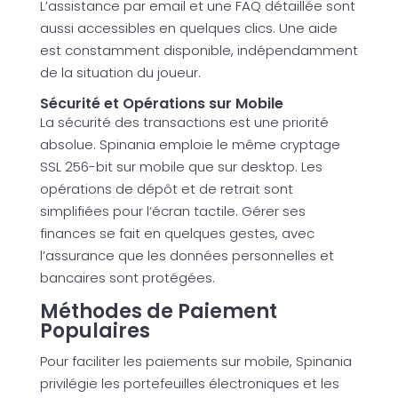
L’assistance par email et une FAQ détaillée sont
aussi accessibles en quelques clics. Une aide
est constamment disponible, indépendamment
de la situation du joueur.
Sécurité et Opérations sur Mobile
La sécurité des transactions est une priorité
absolue. Spinania emploie le même cryptage
SSL 256-bit sur mobile que sur desktop. Les
opérations de dépôt et de retrait sont
simplifiées pour l’écran tactile. Gérer ses
finances se fait en quelques gestes, avec
l’assurance que les données personnelles et
bancaires sont protégées.
Méthodes de Paiement
Populaires
Pour faciliter les paiements sur mobile, Spinania
privilégie les portefeuilles électroniques et les