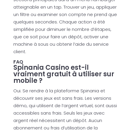
atteignable en un tap. Trouver un jeu, appliquer
un filtre ou examiner son compte ne prend que
quelques secondes. Chaque action a été
simplifiée pour diminuer le nombre d’étapes,
que ce soit pour faire un dépôt, activer une
machine à sous ou obtenir l’aide du service
client.
FAQ
Spinania Casino est-il
vraiment gratuit à utiliser sur
mobile ?
Oui. Se rendre à la plateforme Spinania et
découvrir ses jeux est sans frais. Les versions
démo, qui utilisent de l’argent virtuel, sont aussi
accessibles sans frais. Seuls les jeux avec
argent réel nécessitent un dépôt. Aucun
abonnement ou frais d’utilisation de la