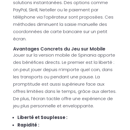
solutions instantanées. Des options comme
PayPal, Skrill, Neteller ou le paiement par
téléphone via l’opérateur sont proposées. Ces
méthodes diminuent la saisie manuelle des
coordonnées de carte bancaire sur un petit
écran.
Avantages Concrets du Jeu sur Mobile
Jouer sur la version mobile de Spinania apporte
des bénéfices directs. Le premier est la liberté :
on peut jouer depuis n’importe quel coin, dans
les transports ou pendant une pause. La
promptitude est aussi supérieure face aux
offres limitées dans le temps, grâce aux alertes.
De plus, l’écran tactile offre une expérience de
jeu plus personnelle et enveloppante.
Liberté et Souplesse :
Rapidité :