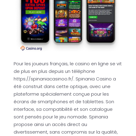
Pour les joueurs français, le casino en ligne se vit
de plus en plus depuis un téléphone
https://spinaniacasinoo.fr/
. Spinania Casino a
été construit dans cette optique, avec une
plateforme spécialement conçue pour les
écrans de smartphones et de tablettes. Son
interface, sa compatibilité et son catalogue
sont pensés pour le jeu nomade. Spinania
propose ainsi un accès direct au
divertissement, sans compromis sur la qualité,