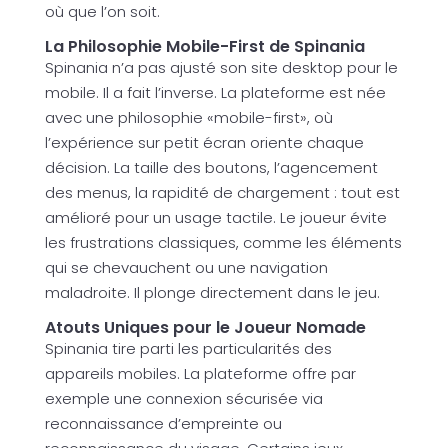
où que l’on soit.
La Philosophie Mobile-First de Spinania
Spinania n’a pas ajusté son site desktop pour le
mobile. Il a fait l’inverse. La plateforme est née
avec une philosophie «mobile-first», où
l’expérience sur petit écran oriente chaque
décision. La taille des boutons, l’agencement
des menus, la rapidité de chargement : tout est
amélioré pour un usage tactile. Le joueur évite
les frustrations classiques, comme les éléments
qui se chevauchent ou une navigation
maladroite. Il plonge directement dans le jeu.
Atouts Uniques pour le Joueur Nomade
Spinania tire parti les particularités des
appareils mobiles. La plateforme offre par
exemple une connexion sécurisée via
reconnaissance d’empreinte ou