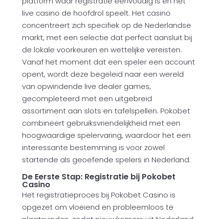
platform waar registratie eenvoudig is en het
live casino de hoofdrol speelt. Het casino
concentreert zich specifiek op de Nederlandse
markt, met een selectie dat perfect aansluit bij
de lokale voorkeuren en wettelijke vereisten.
Vanaf het moment dat een speler een account
opent, wordt deze begeleid naar een wereld
van opwindende live dealer games,
gecompleteerd met een uitgebreid
assortiment aan slots en tafelspellen. Pokobet
combineert gebruiksvriendelijkheid met een
hoogwaardige spelervaring, waardoor het een
interessante bestemming is voor zowel
startende als geoefende spelers in Nederland.
De Eerste Stap: Registratie bij Pokobet
Casino
Het registratieproces bij Pokobet Casino is
opgezet om vloeiend en probleemloos te