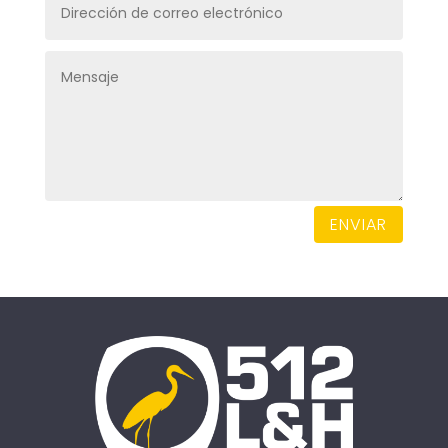
ENVIAR