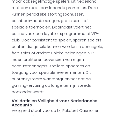
maar ook regelmatige spelers uit Nederland
met een reeks aan lopende promoties. Deze
kunnen periodieke stortingsbonussen,
cashback-aanbiedingen, gratis spins of
speciale toernooien. Daarnaast voert het
casino vaak een loyaliteitsprogramma of VIP-
club. Door consistent te spelen, sparen spelers
punten die geruild kunnen worden in bonusgeld,
free spins of andere unieke beloningen. VIP-
leden profiteren bovendien van eigen
accountmanagers, snellere opnames en
toegang voor speciale evenementen. Dit
puntensysteem waarborgt ervoor dat de
gaming-ervaring op lange termijn steeds
boeiender wordt.
Validatie en Veiligheid voor Nederlandse
Accounts
Veiligheid staat voorop bij Pokobet Casino, en