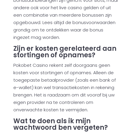
bonusaanbiedingen zijn gericht voor slots, maar
andere ook voor het live casino gelden of uit
een combinatie van meerdere bonussen zijn
opgebouwd. Lees altijd de bonusvoorwaarden
grondig om te ontdekken waar de bonus
ingezet mag worden.
Zijn er kosten gerelateerd aan
stortingen of opnames?
Pokobet Casino rekent zelf doorgaans geen
kosten voor stortingen of opnames. Alleen de
toegepaste betaalprovider (zoals een bank of
e-wallet) kan wel transactiekosten in rekening
brengen. Het is raadzaam om dit vooraf bij uw
eigen provider na te controleren om
onverwachte kosten te vermijden.
Wat te doen als ik mijn
wachtwoord ben vergeten?