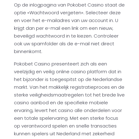
Op de inlogpagina van Pokobet Casino staat de
optie «Wachtwoord vergeten». Selecteer deze
en voer het e-mailadres van uw account in. U
krijgt dan per e-mail een link om een nieuw,
beveiligd wachtwoord in te kiezen. Controleer
ook uw spamfolder als de e-mail niet direct
binnenkomt.
Pokobet Casino presenteert zich als een
veelzijdig en veilig online casino platform dat in
het bijzonder is toegespitst op de Nederlandse
markt. Van het makkelijk registratieproces en de
sterke veiligheidsmaatregelen tot het brede live
casino aanbod en de specifieke mobiele
ervaring, levert het casino alle onderdelen voor
een totale spelervaring. Met een sterke focus
op verantwoord spelen en snelle transacties
kunnen spelers uit Nederland met zekerheid