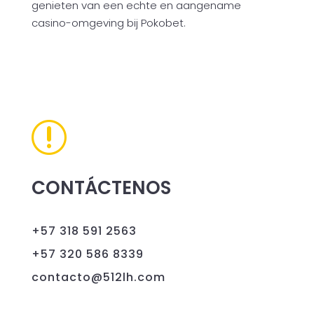
genieten van een echte en aangename
casino-omgeving bij Pokobet.
r
CONTÁCTENOS
+57 318 591 2563
+57 320 586 8339
contacto@512lh.com