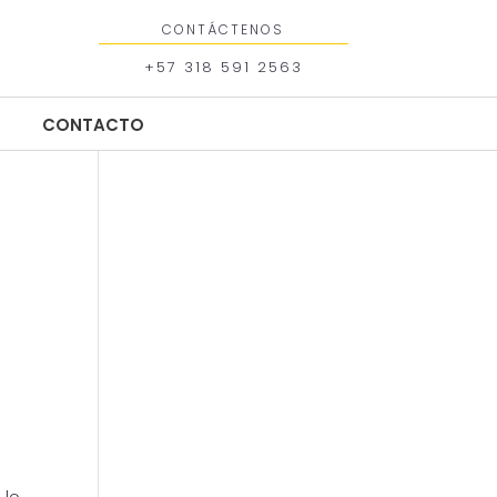
CONTÁCTENOS
+57 318 591 2563
CONTACTO
CONTACTO
 lo