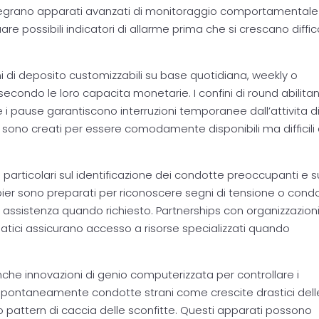
integrano apparati avanzati di monitoraggio comportamentale
re possibili indicatori di allarme prima che si crescano diffic
ni di deposito customizzabili su base quotidiana, weekly o
econdo le loro capacita monetarie. I confini di round abilitan
e i pause garantiscono interruzioni temporanee dall’attivita d
sono creati per essere comodamente disponibili ma difficili
particolari sul identificazione dei condotte preoccupanti e s
pier sono preparati per riconoscere segni di tensione o cond
 assistenza quando richiesto. Partnerships con organizzazion
atici assicurano accesso a risorse specializzati quando
nche innovazioni di genio computerizzata per controllare i
 spontaneamente condotte strani come crescite drastici dell
o pattern di caccia delle sconfitte. Questi apparati possono