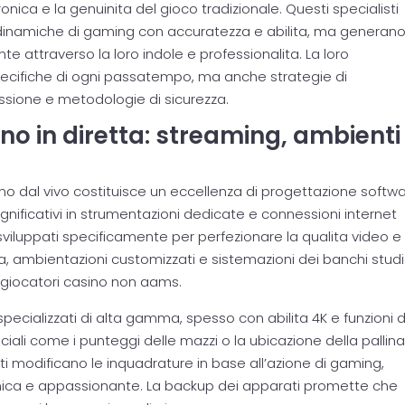
nica e la genuinita del gioco tradizionale. Questi specialisti
 dinamiche di gaming con accuratezza e abilita, ma generan
 attraverso la loro indole e professionalita. La loro
pecifiche di ogni passatempo, ma anche strategie di
ssione e metodologie di sicurezza.
ino in diretta: streaming, ambienti
ino dal vivo costituisce un eccellenza di progettazione softw
gnificativi in strumentazioni dedicate e connessioni internet
o sviluppati specificamente per perfezionare la qualita video e
ta, ambientazioni customizzati e sistemazioni dei banchi stud
 giocatori casino non aams.
pecializzati di alta gamma, spesso con abilita 4K e funzioni d
ali come i punteggi delle mazzi o la ubicazione della pallin
ti modificano le inquadrature in base all’azione di gaming,
mica e appassionante. La backup dei apparati promette che