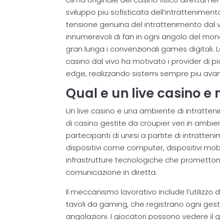
sviluppo piu sofisticata dell’intrattenime
tensione genuina del intrattenimento dal v
innumerevoli di fan in ogni angolo del m
gran lunga i convenzionali games digitali
casino dal vivo ha motivato i provider di 
edge, realizzando sistemi sempre piu ava
Qual e un live casino e
Un live casino e una ambiente di intratten
di casino gestite da croupier veri in ambient
partecipanti di unirsi a partite di intratte
dispositivi come computer, dispositivi mobili
infrastrutture tecnologiche che promettono
comunicazione in diretta.
Il meccanismo lavorativo include l’utiliz
tavoli da gaming, che registrano ogni gesto
angolazioni. I giocatori possono vedere il 