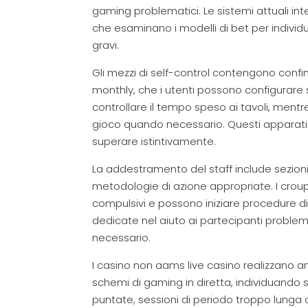
gaming problematici. Le sistemi attuali 
che esaminano i modelli di bet per individua
gravi.
Gli mezzi di self-control contengono confi
monthly, che i utenti possono configurare s
controllare il tempo speso ai tavoli, mentr
gioco quando necessario. Questi apparati 
superare istintivamente.
La addestramento del staff include sezioni 
metodologie di azione appropriate. I crou
compulsivi e possono iniziare procedure di
dedicate nel aiuto ai partecipanti problem
necessario.
I casino non aams live casino realizzano a
schemi di gaming in diretta, individuando
puntate, sessioni di periodo troppo lunga 