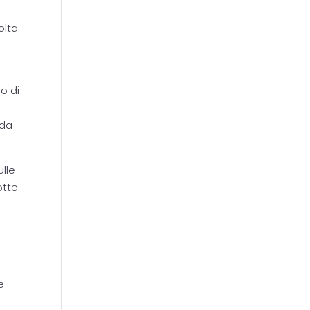
olta
o di
i
 da
ulle
otte
i
e