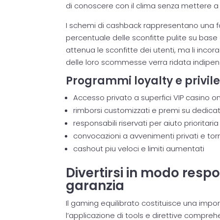
di conoscere con il clima senza mettere a r
I schemi di cashback rappresentano una fo
percentuale delle sconfitte pulite su bas
attenua le sconfitte dei utenti, ma li inc
delle loro scommesse verra ridata indipe
Programmi loyalty e privile
Accesso privato a superfici VIP casino o
rimborsi customizzati e premi su dedicat
responsabili riservati per aiuto prioritaria
convocazioni a avvenimenti privati e torn
cashout piu veloci e limiti aumentati
Divertirsi in modo respo
garanzia
Il gaming equilibrato costituisce una impor
l’applicazione di tools e direttive compr