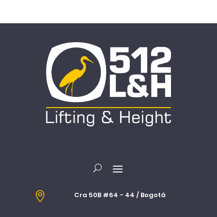

Cra 50B #64 - 44 / Bogotá