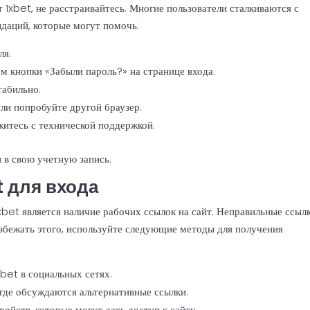
т 1xbet, не расстраивайтесь. Многие пользователи сталкиваются с
даций, которые могут помочь:
ля.
м кнопки «Забыли пароль?» на странице входа.
табильно.
ли попробуйте другой браузер.
житесь с технической поддержкой.
 в свою учетную запись.
t для входа
xbet является наличие рабочих ссылок на сайт. Неправильные ссыл
избежать этого, используйте следующие методы для получения
bet в социальных сетях.
где обсуждаются альтернативные ссылки.
ойств, которые могут дать доступ к сайту.