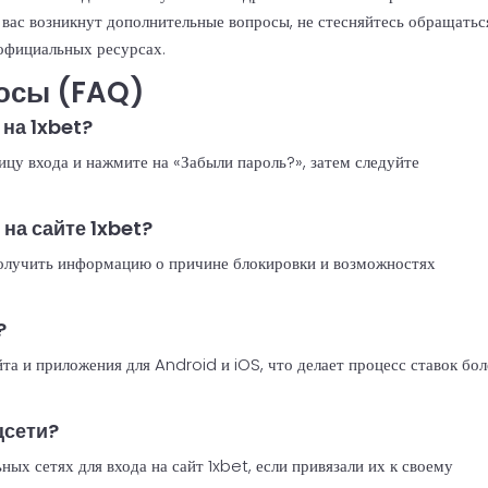
 вас возникнут дополнительные вопросы, не стесняйтесь обращатьс
официальных ресурсах.
осы (FAQ)
 на 1xbet?
ицу входа и нажмите на «Забыли пароль?», затем следуйте
 на сайте 1xbet?
получить информацию о причине блокировки и возможностях
?
та и приложения для Android и iOS, что делает процесс ставок бол
оцсети?
ных сетях для входа на сайт 1xbet, если привязали их к своему