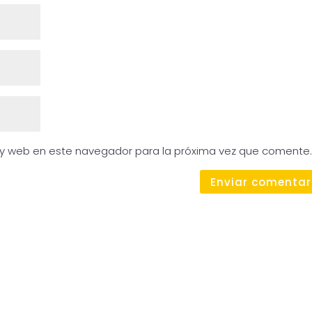
 y web en este navegador para la próxima vez que comente