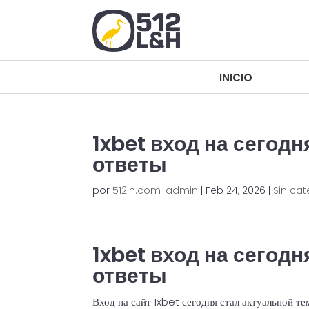
INICIO
INICIO
1xbet вход на сегод
ответы
por
512lh.com-admin
|
Feb 24, 2026
|
Sin ca
1xbet вход на сегод
ответы
Вход на сайт 1xbet сегодня стал актуальной т