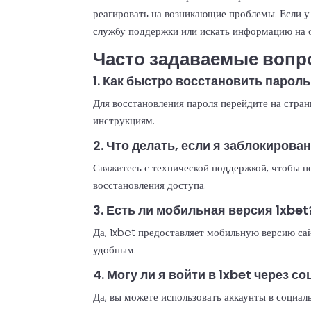
реагировать на возникающие проблемы. Если у
службу поддержки или искать информацию на 
Часто задаваемые вопр
1. Как быстро восстановить пароль
Для восстановления пароля перейдите на стран
инструкциям.
2. Что делать, если я заблокирован
Свяжитесь с технической поддержкой, чтобы 
восстановления доступа.
3. Есть ли мобильная версия 1xbet
Да, 1xbet предоставляет мобильную версию сай
удобным.
4. Могу ли я войти в 1xbet через с
Да, вы можете использовать аккаунты в социаль