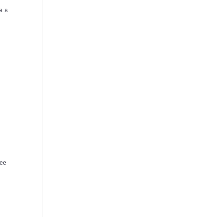
я в
ее