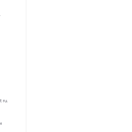
.
t ru
.
и