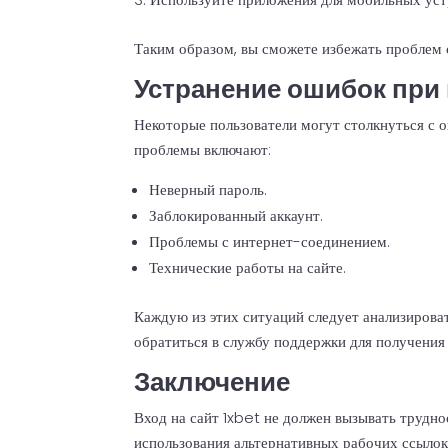
Таким образом, вы сможете избежать проблем с
Устранение ошибок при 
Некоторые пользователи могут столкнуться с 
проблемы включают:
Неверный пароль.
Заблокированный аккаунт.
Проблемы с интернет-соединением.
Технические работы на сайте.
Каждую из этих ситуаций следует анализироват
обратиться в службу поддержки для получения
Заключение
Вход на сайт 1xbet не должен вызывать трудно
использования альтернативных рабочих ссылок