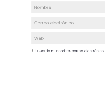
Guarda mi nombre, correo electrónico