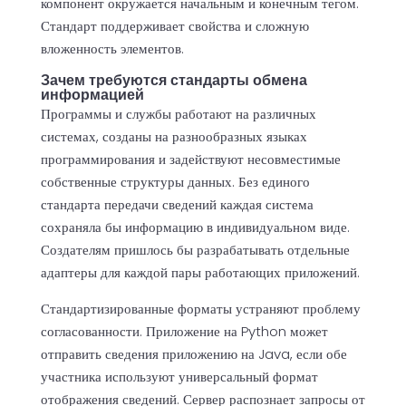
компонент окружается начальным и конечным тегом.
Стандарт поддерживает свойства и сложную
вложенность элементов.
Зачем требуются стандарты обмена
информацией
Программы и службы работают на различных
системах, созданы на разнообразных языках
программирования и задействуют несовместимые
собственные структуры данных. Без единого
стандарта передачи сведений каждая система
сохраняла бы информацию в индивидуальном виде.
Создателям пришлось бы разрабатывать отдельные
адаптеры для каждой пары работающих приложений.
Стандартизированные форматы устраняют проблему
согласованности. Приложение на Python может
отправить сведения приложению на Java, если обе
участника используют универсальный формат
отображения сведений. Сервер распознает запросы от