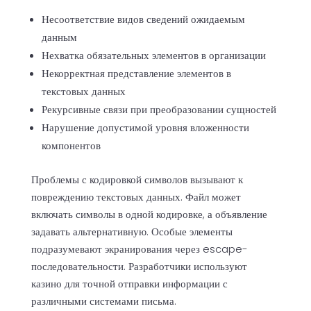
Несоответствие видов сведений ожидаемым
данным
Нехватка обязательных элементов в организации
Некорректная представление элементов в
текстовых данных
Рекурсивные связи при преобразовании сущностей
Нарушение допустимой уровня вложенности
компонентов
Проблемы с кодировкой символов вызывают к
повреждению текстовых данных. Файл может
включать символы в одной кодировке, а объявление
задавать альтернативную. Особые элементы
подразумевают экранирования через escape-
последовательности. Разработчики используют
казино для точной отправки информации с
различными системами письма.