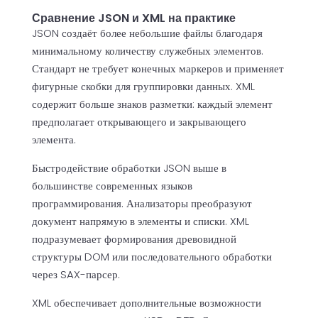
Сравнение JSON и XML на практике
JSON создаёт более небольшие файлы благодаря
минимальному количеству служебных элементов.
Стандарт не требует конечных маркеров и применяет
фигурные скобки для группировки данных. XML
содержит больше знаков разметки: каждый элемент
предполагает открывающего и закрывающего
элемента.
Быстродействие обработки JSON выше в
большинстве современных языков
программирования. Анализаторы преобразуют
документ напрямую в элементы и списки. XML
подразумевает формирования древовидной
структуры DOM или последовательного обработки
через SAX-парсер.
XML обеспечивает дополнительные возможности