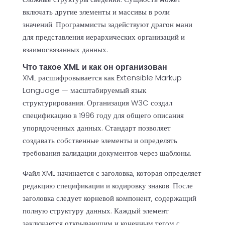
включать другие элементы и массивы в роли
значений. Программисты задействуют драгон мани
для представления иерархических организаций и
взаимосвязанных данных.
Что такое XML и как он организован
XML расшифровывается как Extensible Markup
Language — масштабируемый язык
структурирования. Организация W3C создал
спецификацию в 1996 году для общего описания
упорядоченных данных. Стандарт позволяет
создавать собственные элементы и определять
требования валидации документов через шаблоны.
Файл XML начинается с заголовка, которая определяет
редакцию спецификации и кодировку знаков. После
заголовка следует корневой компонент, содержащий
полную структуру данных. Каждый элемент
заключается открывающим и конечным тегом с