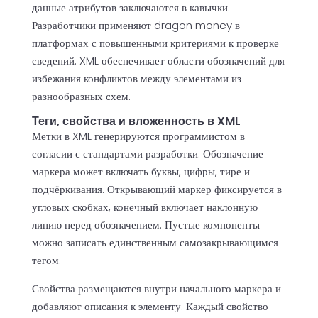
данные атрибутов заключаются в кавычки.
Разработчики применяют dragon money в
платформах с повышенными критериями к проверке
сведений. XML обеспечивает области обозначений для
избежания конфликтов между элементами из
разнообразных схем.
Теги, свойства и вложенность в XML
Метки в XML генерируются программистом в
согласии с стандартами разработки. Обозначение
маркера может включать буквы, цифры, тире и
подчёркивания. Открывающий маркер фиксируется в
угловых скобках, конечный включает наклонную
линию перед обозначением. Пустые компоненты
можно записать единственным самозакрывающимся
тегом.
Свойства размещаются внутри начального маркера и
добавляют описания к элементу. Каждый свойство