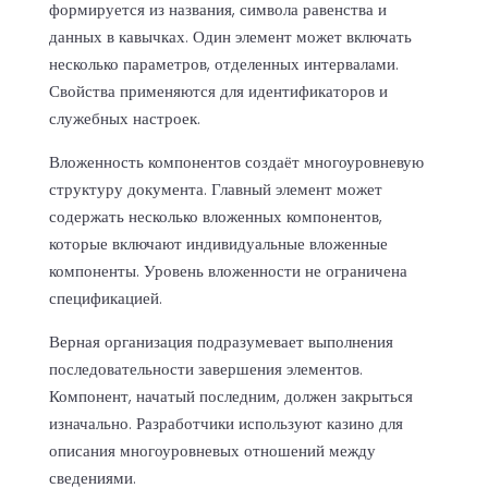
формируется из названия, символа равенства и
данных в кавычках. Один элемент может включать
несколько параметров, отделенных интервалами.
Свойства применяются для идентификаторов и
служебных настроек.
Вложенность компонентов создаёт многоуровневую
структуру документа. Главный элемент может
содержать несколько вложенных компонентов,
которые включают индивидуальные вложенные
компоненты. Уровень вложенности не ограничена
спецификацией.
Верная организация подразумевает выполнения
последовательности завершения элементов.
Компонент, начатый последним, должен закрыться
изначально. Разработчики используют казино для
описания многоуровневых отношений между
сведениями.