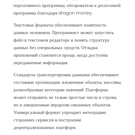
портативного программы, обозревателя и десктопной
программы благодаря dragon money.
Текстовые форматы обеспечивают понятность
данных человеком. Программист может запустить
файл в текстовом редакторе и понять структуру
данных без специальных средств. Отладка
приложений становится проще, когда доступны
передаваемые информация.
Стандарты транспортировки данными обеспечивают
составные организации: вложенные объекты, массивы,
разнообразные категории значений. Платформа
может отправить не только простые числа и строки,
но и завершенные иерархии связанных объектов.
Универсальный формат упрощает интеграцию
сторонних сервисов и построение
децентрализованных платформ.